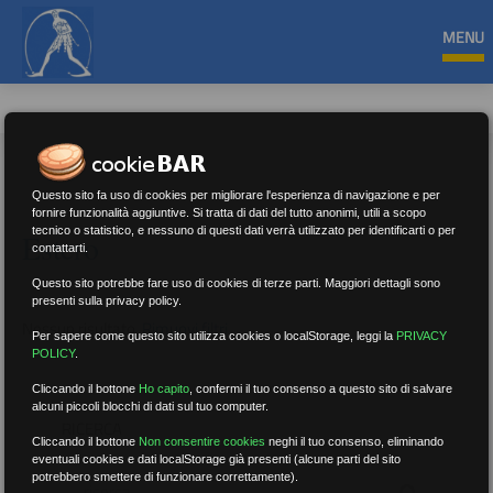
MENU
Questo sito fa uso di cookies per migliorare l'esperienza di navigazione e per
fornire funzionalità aggiuntive. Si tratta di dati del tutto anonimi, utili a scopo
tecnico o statistico, e nessuno di questi dati verrà utilizzato per identificarti o per
Estero
contattarti.
Questo sito potrebbe fare uso di cookies di terze parti. Maggiori dettagli sono
presenti sulla privacy policy.
Nessun risultato.
Rimuovi filtri
Per sapere come questo sito utilizza cookies o localStorage, leggi la
PRIVACY
POLICY
.
Cliccando il bottone
Ho capito
,
confermi il tuo consenso a questo sito di salvare
alcuni piccoli blocchi di dati sul tuo computer.
RICERCA
Cliccando il bottone
Non consentire cookies
neghi il tuo consenso, eliminando
eventuali cookies e dati localStorage già presenti (alcune parti del sito
potrebbero smettere di funzionare correttamente).