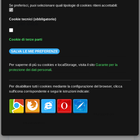
Se preferisci, puoi selezionare quali tipologie di cookies ritieni accettabili:
Cookie tecnici (obbligatorio)
per data
Cookie di terze parti
SALVA LE MIE PREFERENZE
più recenti
Per saperne di più su cookies e localStorage, visita il sito
Garante per la
protezione dei dati personali
.
meno recenti
Per disabilitare tutti i cookies mediante la configurazione del browser, clicca
sull'icona corrispondente e segui le istruzioni indicate:
per tag
##DS
##FGU
##Gilda
##audoizioni
##autonomia