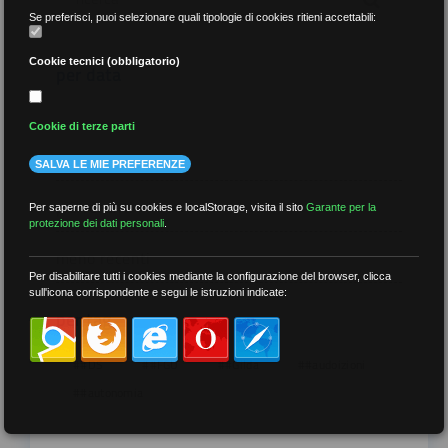
Se preferisci, puoi selezionare quali tipologie di cookies ritieni accettabili:
Cookie tecnici (obbligatorio)
per data
Cookie di terze parti
SALVA LE MIE PREFERENZE
più recenti
Per saperne di più su cookies e localStorage, visita il sito
Garante per la
protezione dei dati personali
.
meno recenti
Per disabilitare tutti i cookies mediante la configurazione del browser, clicca
sull'icona corrispondente e segui le istruzioni indicate:
per tag
##DS
##FGU
##Gilda
##audoizioni
##autonomia