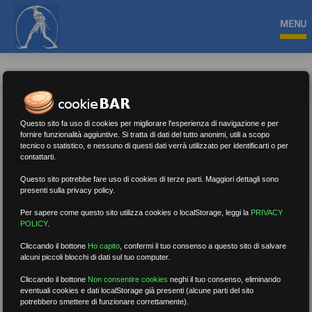
MENU
Questo sito fa uso di cookies per migliorare l'esperienza di navigazione e per
fornire funzionalità aggiuntive. Si tratta di dati del tutto anonimi, utili a scopo
tecnico o statistico, e nessuno di questi dati verrà utilizzato per identificarti o per
Estero
contattarti.
Questo sito potrebbe fare uso di cookies di terze parti. Maggiori dettagli sono
presenti sulla privacy policy.
Nessun risultato.
Rimuovi filtri
Per sapere come questo sito utilizza cookies o localStorage, leggi la
PRIVACY
POLICY
.
Cliccando il bottone
Ho capito
,
confermi il tuo consenso a questo sito di salvare
alcuni piccoli blocchi di dati sul tuo computer.
RICERCA
Cliccando il bottone
Non consentire cookies
neghi il tuo consenso, eliminando
eventuali cookies e dati localStorage già presenti (alcune parti del sito
potrebbero smettere di funzionare correttamente).