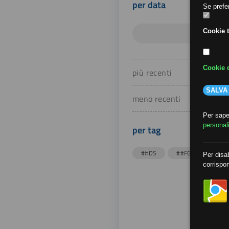
per data
Se prefer
Cookie t
Cookie d
più recenti
SALVA
meno recenti
Per saper
personal
per tag
##DS
##FGU
##Gi
Per disab
corrispon