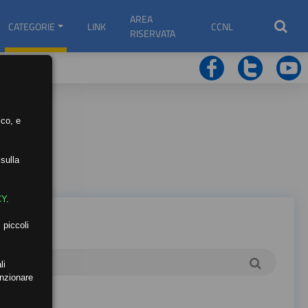
AREA
CATEGORIE
LINK
CCNL
RISERVATA
ico, e
sulla
CY
.
 piccoli
li
unzionare