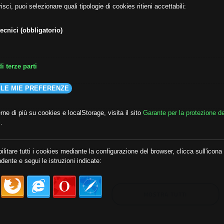
isci, puoi selezionare quali tipologie di cookies ritieni accettabili:
ecnici (obbligatorio)
i terze parti
 LE MIE PREFERENZE
ne di più su cookies e localStorage, visita il sito
Garante per la protezione de
i
.
lda
##audoizioni
##autonomia
ilitare tutti i cookies mediante la configurazione del browser, clicca sull'icona
dente e segui le istruzioni indicate:
MOSTRA TUTTI