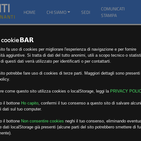
TI
COMUNICATI
HOME
CHI SIAMO
SEDI
STAMPA
GNANTI
to fa uso di cookies per migliorare l'esperienza di navigazione e per fornire
ità aggiuntive. Si tratta di dati del tutto anonimi, utili a scopo tecnico o statist
i questi dati verrà utilizzato per identificarti o per contattarti.
to potrebbe fare uso di cookies di terze parti. Maggiori dettagli sono presenti 
olicy.
re come questo sito utilizza cookies o localStorage, leggi la
PRIVACY POLI
o il bottone
Ho capito
,
confermi il tuo consenso a questo sito di salvare alcuni
i dati sul tuo computer.
o il bottone
Non consentire cookies
neghi il tuo consenso, eliminando eventua
 dati localStorage già presenti (alcune parti del sito potrebbero smettere di f
mente).