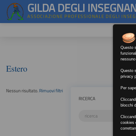
GILDA DEGLI INSEGNAN
ASSOCIAZIONE PROFESSIONALE DEGLI INSE
Questo si
funzional
nessuno d
Estero
Questo si
privacy p
Per sape
Nessun risultato.
Rimuovi filtri
RICERCA
Cliccand
blocchi d
Cliccand
cookies e
corretta