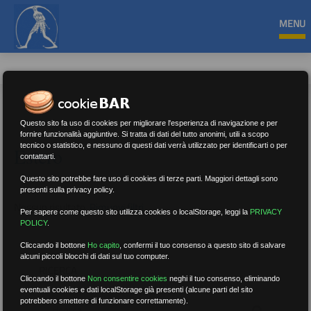
MENU
Questo sito fa uso di cookies per migliorare l'esperienza di navigazione e per
fornire funzionalità aggiuntive. Si tratta di dati del tutto anonimi, utili a scopo
tecnico o statistico, e nessuno di questi dati verrà utilizzato per identificarti o per
Estero
contattarti.
Questo sito potrebbe fare uso di cookies di terze parti. Maggiori dettagli sono
presenti sulla privacy policy.
Nessun risultato.
Rimuovi filtri
Per sapere come questo sito utilizza cookies o localStorage, leggi la
PRIVACY
POLICY
.
Cliccando il bottone
Ho capito
,
confermi il tuo consenso a questo sito di salvare
alcuni piccoli blocchi di dati sul tuo computer.
RICERCA
Cliccando il bottone
Non consentire cookies
neghi il tuo consenso, eliminando
eventuali cookies e dati localStorage già presenti (alcune parti del sito
potrebbero smettere di funzionare correttamente).