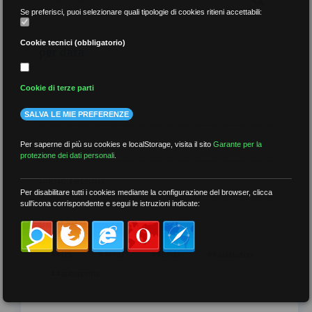
Se preferisci, puoi selezionare quali tipologie di cookies ritieni accettabili:
Cookie tecnici (obbligatorio)
per data
Cookie di terze parti
SALVA LE MIE PREFERENZE
più recenti
Per saperne di più su cookies e localStorage, visita il sito
Garante per la
protezione dei dati personali
.
meno recenti
Per disabilitare tutti i cookies mediante la configurazione del browser, clicca
sull'icona corrispondente e segui le istruzioni indicate:
per tag
##DS
##FGU
##Gilda
##audoizioni
##autonomia