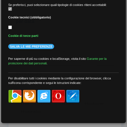
Se preferisci, puoi selezionare quali tipologie di cookies ritieni accettabili:
Cookie tecnici (obbligatorio)
per data
Cookie di terze parti
SALVA LE MIE PREFERENZE
più recenti
Per saperne di più su cookies e localStorage, visita il sito
Garante per la
protezione dei dati personali
.
meno recenti
Per disabilitare tutti i cookies mediante la configurazione del browser, clicca
sull'icona corrispondente e segui le istruzioni indicate:
per tag
##DS
##FGU
##Gilda
##audoizioni
##autonomia