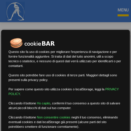
MENU
Questo sito fa uso di cookies per migliorare l'esperienza di navigazione e per
fornire funzionalità aggiuntive. Si tratta di dati del tutto anonimi, utili a scopo
tecnico o statistico, e nessuno di questi dati verrà utilizzato per identificarti o per
Estero
contattarti.
Questo sito potrebbe fare uso di cookies di terze parti. Maggiori dettagli sono
presenti sulla privacy policy.
Nessun risultato.
Rimuovi filtri
Per sapere come questo sito utilizza cookies o localStorage, leggi la
PRIVACY
POLICY
.
Cliccando il bottone
Ho capito
,
confermi il tuo consenso a questo sito di salvare
alcuni piccoli blocchi di dati sul tuo computer.
RICERCA
Cliccando il bottone
Non consentire cookies
neghi il tuo consenso, eliminando
eventuali cookies e dati localStorage già presenti (alcune parti del sito
potrebbero smettere di funzionare correttamente).