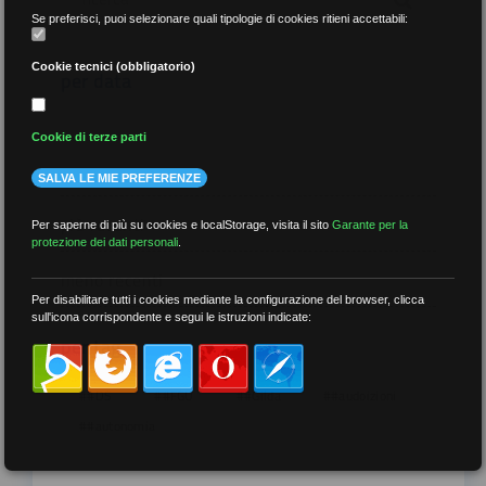
Se preferisci, puoi selezionare quali tipologie di cookies ritieni accettabili:
Cookie tecnici (obbligatorio)
per data
Cookie di terze parti
SALVA LE MIE PREFERENZE
più recenti
Per saperne di più su cookies e localStorage, visita il sito
Garante per la
protezione dei dati personali
.
meno recenti
Per disabilitare tutti i cookies mediante la configurazione del browser, clicca
sull'icona corrispondente e segui le istruzioni indicate:
per tag
##DS
##FGU
##Gilda
##audoizioni
##autonomia