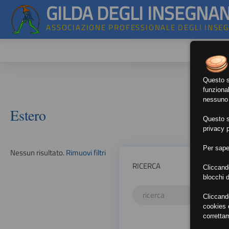
GILDA DEGLI INSEGNAN
ASSOCIAZIONE PROFESSIONALE DEGLI INSE
Questo si
funzional
nessuno d
Estero
Questo si
privacy p
Per sape
Nessun risultato.
Rimuovi filtri
RICERCA
Cliccand
blocchi d
Cliccand
cookies e
corretta