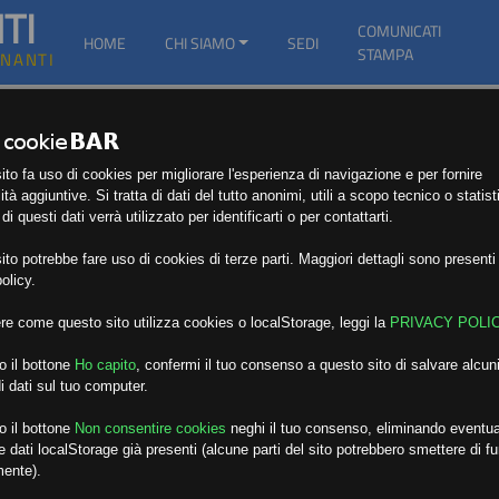
TI
COMUNICATI
HOME
CHI SIAMO
SEDI
STAMPA
GNANTI
to fa uso di cookies per migliorare l'esperienza di navigazione e per fornire
ità aggiuntive. Si tratta di dati del tutto anonimi, utili a scopo tecnico o statist
i questi dati verrà utilizzato per identificarti o per contattarti.
to potrebbe fare uso di cookies di terze parti. Maggiori dettagli sono presenti 
olicy.
re come questo sito utilizza cookies o localStorage, leggi la
PRIVACY POLI
o il bottone
Ho capito
,
confermi il tuo consenso a questo sito di salvare alcuni
i dati sul tuo computer.
o il bottone
Non consentire cookies
neghi il tuo consenso, eliminando eventua
 dati localStorage già presenti (alcune parti del sito potrebbero smettere di f
mente).