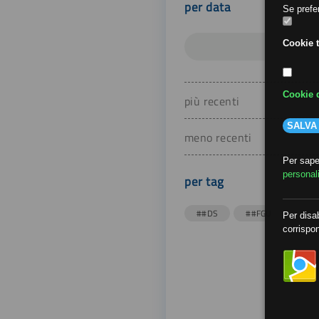
per data
Se prefer
Cookie t
Cookie d
più recenti
SALVA
meno recenti
Per saper
personal
per tag
##DS
##FGU
##Gi
Per disab
corrispon