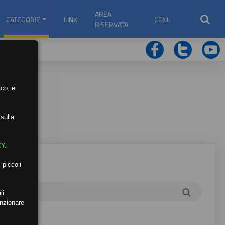
AREA
CATEGORIE
LINK
CCNL
RISERVATA
ico, e
sulla
CY
.
 piccoli
li
unzionare