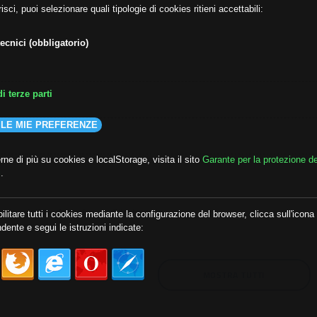
isci, puoi selezionare quali tipologie di cookies ritieni accettabili:
ecnici (obbligatorio)
i terze parti
 LE MIE PREFERENZE
ne di più su cookies e localStorage, visita il sito
Garante per la protezione de
i
.
lda
##audoizioni
##autonomia
ilitare tutti i cookies mediante la configurazione del browser, clicca sull'icona
dente e segui le istruzioni indicate:
MOSTRA TUTTI