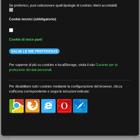
Se preferisci, puoi selezionare quali tipologie di cookies ritieni accettabili:
Cookie tecnici (obbligatorio)
per data
Cookie di terze parti
SALVA LE MIE PREFERENZE
più recenti
Per saperne di più su cookies e localStorage, visita il sito
Garante per la
protezione dei dati personali
.
meno recenti
Per disabilitare tutti i cookies mediante la configurazione del browser, clicca
sull'icona corrispondente e segui le istruzioni indicate:
per tag
##DS
##FGU
##Gilda
##audoizioni
##autonomia