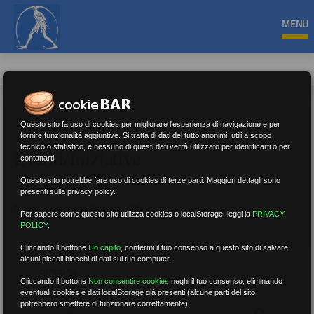
MENU
Questo sito fa uso di cookies per migliorare l'esperienza di navigazione e per
fornire funzionalità aggiuntive. Si tratta di dati del tutto anonimi, utili a scopo
tecnico o statistico, e nessuno di questi dati verrà utilizzato per identificarti o per
Eventi/Iniziative
contattarti.
Questo sito potrebbe fare uso di cookies di terze parti. Maggiori dettagli sono
presenti sulla privacy policy.
Nessun risultato.
Rimuovi filtri
Per sapere come questo sito utilizza cookies o localStorage, leggi la
PRIVACY
POLICY
.
Cliccando il bottone
Ho capito
,
confermi il tuo consenso a questo sito di salvare
alcuni piccoli blocchi di dati sul tuo computer.
RICERCA
Cliccando il bottone
Non consentire cookies
neghi il tuo consenso, eliminando
eventuali cookies e dati localStorage già presenti (alcune parti del sito
potrebbero smettere di funzionare correttamente).