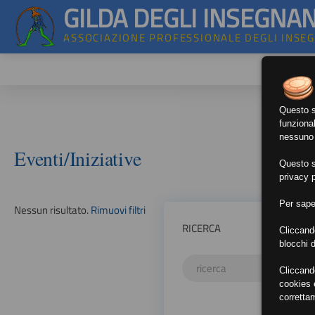
GILDA DEGLI INSEGNAN
ASSOCIAZIONE PROFESSIONALE DEGLI INSE
Questo si
funzional
nessuno d
Eventi/Iniziative
Questo si
privacy p
Per sape
Nessun risultato.
Rimuovi filtri
RICERCA
Cliccand
blocchi d
Cliccand
cookies e
corretta