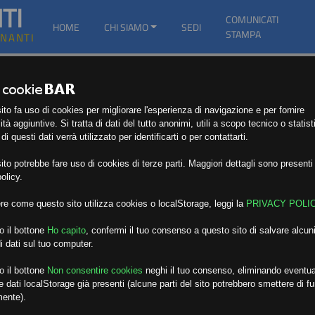
TI
COMUNICATI
HOME
CHI SIAMO
SEDI
STAMPA
GNANTI
to fa uso di cookies per migliorare l'esperienza di navigazione e per fornire
ità aggiuntive. Si tratta di dati del tutto anonimi, utili a scopo tecnico o statist
i questi dati verrà utilizzato per identificarti o per contattarti.
to potrebbe fare uso di cookies di terze parti. Maggiori dettagli sono presenti 
olicy.
re come questo sito utilizza cookies o localStorage, leggi la
PRIVACY POLI
o il bottone
Ho capito
,
confermi il tuo consenso a questo sito di salvare alcuni
i dati sul tuo computer.
o il bottone
Non consentire cookies
neghi il tuo consenso, eliminando eventua
 dati localStorage già presenti (alcune parti del sito potrebbero smettere di f
mente).