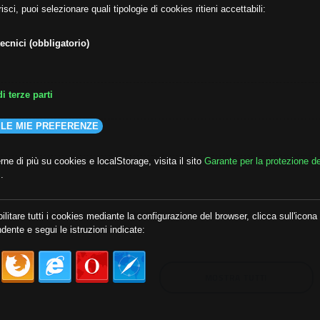
isci, puoi selezionare quali tipologie di cookies ritieni accettabili:
ecnici (obbligatorio)
i terze parti
 LE MIE PREFERENZE
ne di più su cookies e localStorage, visita il sito
Garante per la protezione de
i
.
lda
##audoizioni
##autonomia
ilitare tutti i cookies mediante la configurazione del browser, clicca sull'icona
dente e segui le istruzioni indicate:
MOSTRA TUTTI