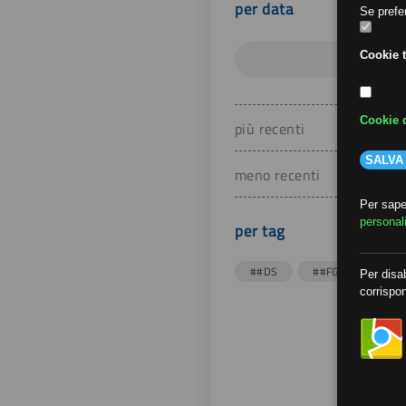
per data
Se prefer
Cookie t
Cookie d
più recenti
SALVA
meno recenti
Per saper
personal
per tag
##DS
##FGU
##Gi
Per disab
corrispon