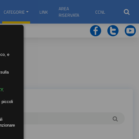
AREA
CATEGORIE
LINK
CCNL
RISERVATA
ico, e
sulla
CY
.
 piccoli
li
unzionare