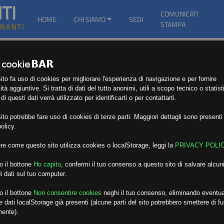
TI
COMUNICATI
HOME
CHI SIAMO
SEDI
STAMPA
GNANTI
to fa uso di cookies per migliorare l'esperienza di navigazione e per fornire
ità aggiuntive. Si tratta di dati del tutto anonimi, utili a scopo tecnico o statist
i questi dati verrà utilizzato per identificarti o per contattarti.
to potrebbe fare uso di cookies di terze parti. Maggiori dettagli sono presenti 
olicy.
re come questo sito utilizza cookies o localStorage, leggi la
PRIVACY POLI
o il bottone
Ho capito
,
confermi il tuo consenso a questo sito di salvare alcuni
i dati sul tuo computer.
o il bottone
Non consentire cookies
neghi il tuo consenso, eliminando eventua
 dati localStorage già presenti (alcune parti del sito potrebbero smettere di f
mente).