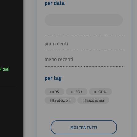
per data
più recenti
meno recenti
i dati
per tag
##DS
##FGU
##Gilda
##audoizioni
##autonomia
MOSTRA TUTTI