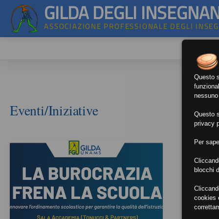
GILDA DEGLI INSEGNAN
ASSOCIAZIONE PROFESSIONALE DEGLI INSE
Questo si
funzional
nessuno d
Eventi/Iniziative
Questo si
privacy p
Per sape
Cliccand
blocchi d
Cliccand
cookies e
corretta