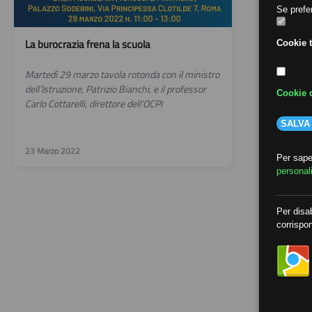
Se prefer
La burocrazia frena la scuola
Cookie t
Martedì 29 marzo tavola rotonda con il ministro
dell’Istruzione, Patrizio Bianchi, e il professor
Cookie d
Carlo Cottarelli, direttore dell’OCPI
SALVA
23 Marzo 2022
Per saper
personal
Per disab
corrispon