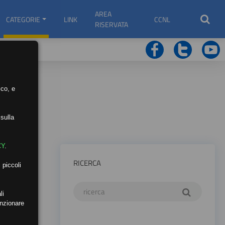
AREA
CATEGORIE
LINK
CCNL
RISERVATA
ico, e
sulla
CY
.
RICERCA
 piccoli
li
unzionare