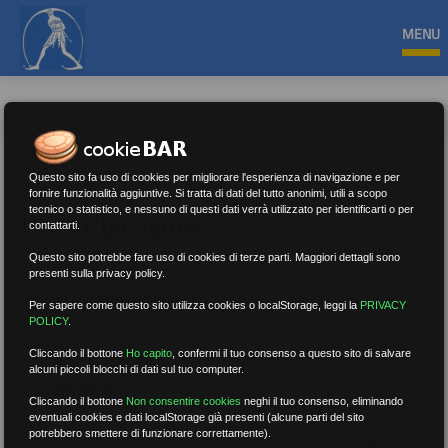
MENU
Questo sito fa uso di cookies per migliorare l'esperienza di navigazione e per
fornire funzionalità aggiuntive. Si tratta di dati del tutto anonimi, utili a scopo
tecnico o statistico, e nessuno di questi dati verrà utilizzato per identificarti o per
Eventi/Iniziative
contattarti.
Questo sito potrebbe fare uso di cookies di terze parti. Maggiori dettagli sono
presenti sulla privacy policy.
Nessun risultato.
Rimuovi filtri
Per sapere come questo sito utilizza cookies o localStorage, leggi la
PRIVACY
POLICY
.
Cliccando il bottone
Ho capito
,
confermi il tuo consenso a questo sito di salvare
alcuni piccoli blocchi di dati sul tuo computer.
RICERCA
Cliccando il bottone
Non consentire cookies
neghi il tuo consenso, eliminando
eventuali cookies e dati localStorage già presenti (alcune parti del sito
potrebbero smettere di funzionare correttamente).