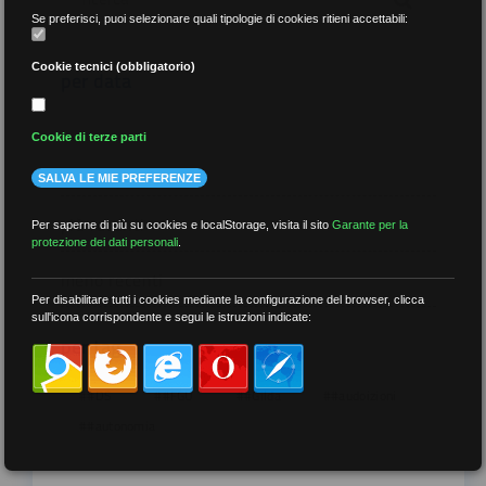
Se preferisci, puoi selezionare quali tipologie di cookies ritieni accettabili:
Cookie tecnici (obbligatorio)
per data
Cookie di terze parti
SALVA LE MIE PREFERENZE
più recenti
Per saperne di più su cookies e localStorage, visita il sito
Garante per la
protezione dei dati personali
.
meno recenti
Per disabilitare tutti i cookies mediante la configurazione del browser, clicca
sull'icona corrispondente e segui le istruzioni indicate:
per tag
##DS
##FGU
##Gilda
##audoizioni
##autonomia