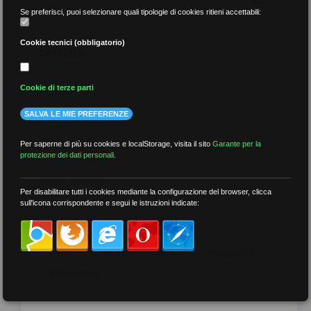
Se preferisci, puoi selezionare quali tipologie di cookies ritieni accettabili:
Cookie tecnici (obbligatorio)
per data
Cookie di terze parti
SALVA LE MIE PREFERENZE
più recenti
Per saperne di più su cookies e localStorage, visita il sito
Garante per la
protezione dei dati personali
.
meno recenti
Per disabilitare tutti i cookies mediante la configurazione del browser, clicca
sull'icona corrispondente e segui le istruzioni indicate:
per tag
##DS
##FGU
##Gilda
##audoizioni
##autonomia