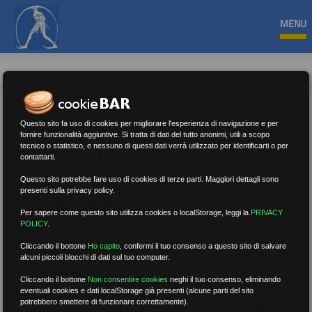
MENU
Questo sito fa uso di cookies per migliorare l'esperienza di navigazione e per
fornire funzionalità aggiuntive. Si tratta di dati del tutto anonimi, utili a scopo
tecnico o statistico, e nessuno di questi dati verrà utilizzato per identificarti o per
Eventi/Iniziative
contattarti.
Questo sito potrebbe fare uso di cookies di terze parti. Maggiori dettagli sono
presenti sulla privacy policy.
Nessun risultato.
Rimuovi filtri
Per sapere come questo sito utilizza cookies o localStorage, leggi la
PRIVACY
POLICY
.
Cliccando il bottone
Ho capito
,
confermi il tuo consenso a questo sito di salvare
alcuni piccoli blocchi di dati sul tuo computer.
RICERCA
Cliccando il bottone
Non consentire cookies
neghi il tuo consenso, eliminando
eventuali cookies e dati localStorage già presenti (alcune parti del sito
potrebbero smettere di funzionare correttamente).