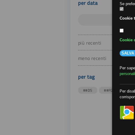
per data
Se prefer
Cookie t
Cookie d
più recenti
SALVA
meno recenti
Per saper
personal
per tag
##DS
##FGU
##Gi
Per disab
corrispon