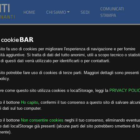
TI
COMUNICATI
HOME
CHI SIAMO
SEDI
STAMPA
GNANTI
to fa uso di cookies per migliorare l'esperienza di navigazione e per fornire
ità aggiuntive. Si tratta di dati del tutto anonimi, utili a scopo tecnico o statist
i questi dati verrà utilizzato per identificarti o per contattarti.
to potrebbe fare uso di cookies di terze parti. Maggiori dettagli sono presenti 
olicy.
re come questo sito utilizza cookies o localStorage, leggi la
PRIVACY POLI
o il bottone
Ho capito
,
confermi il tuo consenso a questo sito di salvare alcuni
i dati sul tuo computer.
o il bottone
Non consentire cookies
neghi il tuo consenso, eliminando eventua
 dati localStorage già presenti (alcune parti del sito potrebbero smettere di f
mente).