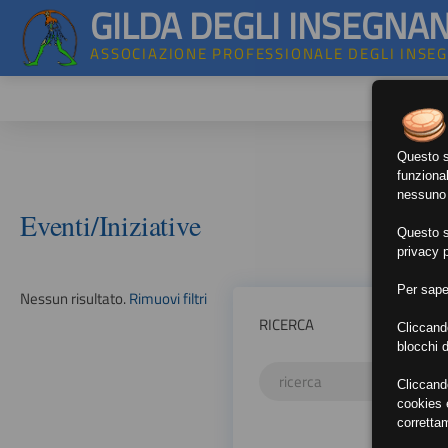
GILDA DEGLI INSEGNAN
ASSOCIAZIONE PROFESSIONALE DEGLI INSE
Questo si
funzional
nessuno d
Eventi/Iniziative
Questo si
privacy p
Per sape
Nessun risultato.
Rimuovi filtri
RICERCA
Cliccand
blocchi d
Cliccand
cookies e
corretta