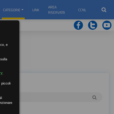
AREA
CATEGORIE
LINK
CCNL
RISERVATA
ico, e
sulla
CY
.
 piccoli
li
unzionare