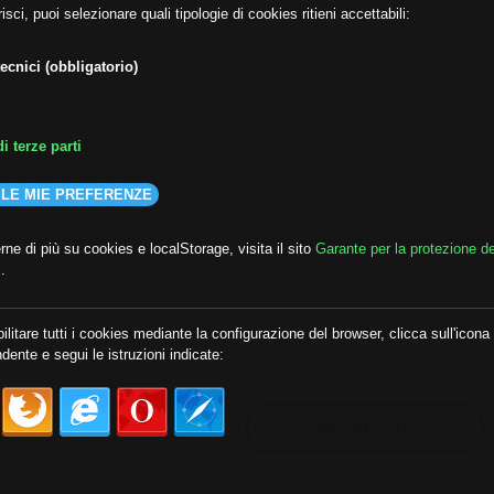
isci, puoi selezionare quali tipologie di cookies ritieni accettabili:
ecnici (obbligatorio)
i terze parti
 LE MIE PREFERENZE
ne di più su cookies e localStorage, visita il sito
Garante per la protezione de
i
.
lda
##audoizioni
##autonomia
ilitare tutti i cookies mediante la configurazione del browser, clicca sull'icona
dente e segui le istruzioni indicate:
MOSTRA TUTTI