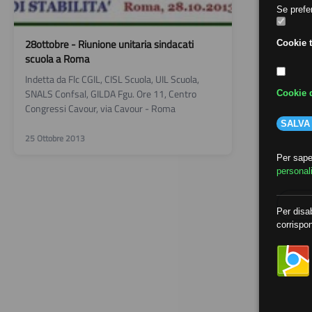
Se prefer
28ottobre - Riunione unitaria sindacati
Cookie t
scuola a Roma
Indetta da Flc CGIL, CISL Scuola, UIL Scuola,
SNALS Confsal, GILDA Fgu. Ore 11, Centro
Cookie d
Congressi Cavour, via Cavour - Roma
SALVA
25 Ottobre 2013
Per saper
personal
Per disab
corrispon