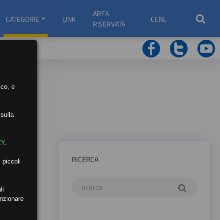
AREA
CATEGORIE
LINK
CCNL
RISERVATA
ico, e
sulla
CY
.
RICERCA
 piccoli
li
unzionare