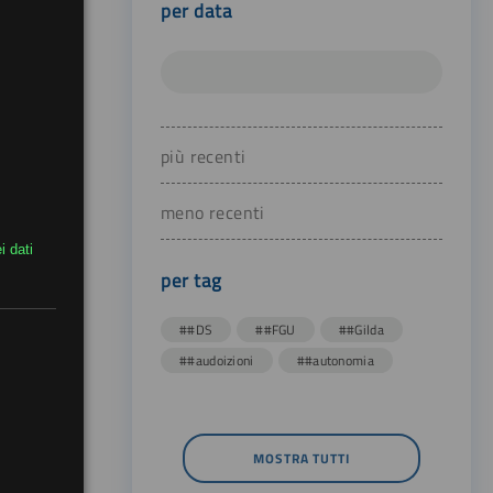
per data
più recenti
meno recenti
i dati
per tag
##DS
##FGU
##Gilda
##audoizioni
##autonomia
MOSTRA TUTTI