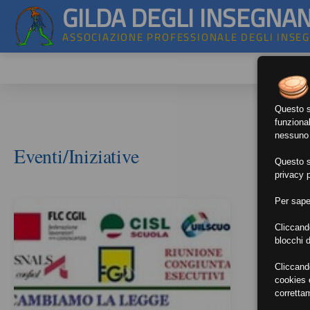
GILDA DEGLI INSEGNAN
ASSOCIAZIONE PROFESSIONALE DEGLI INSE
Questo si
funzional
nessuno d
Eventi/Iniziative
Questo si
privacy p
Per sape
Cliccand
blocchi d
Cliccand
cookies e
corretta