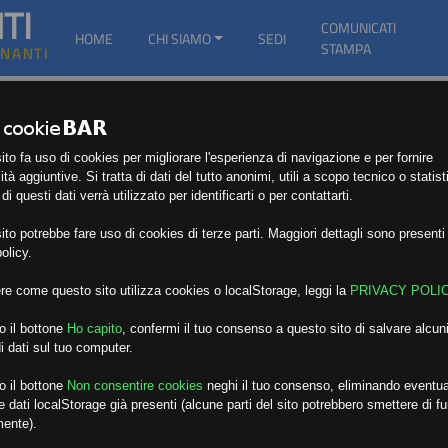
TI
COMUNICATI
HOME
CHI SIAMO
SEDI
STAMPA
GNANTI
to fa uso di cookies per migliorare l'esperienza di navigazione e per fornire
ità aggiuntive. Si tratta di dati del tutto anonimi, utili a scopo tecnico o statist
i questi dati verrà utilizzato per identificarti o per contattarti.
to potrebbe fare uso di cookies di terze parti. Maggiori dettagli sono presenti 
olicy.
re come questo sito utilizza cookies o localStorage, leggi la
PRIVACY POLI
o il bottone
Ho capito
,
confermi il tuo consenso a questo sito di salvare alcuni
i dati sul tuo computer.
o il bottone
Non consentire cookies
neghi il tuo consenso, eliminando eventua
 dati localStorage già presenti (alcune parti del sito potrebbero smettere di f
mente).