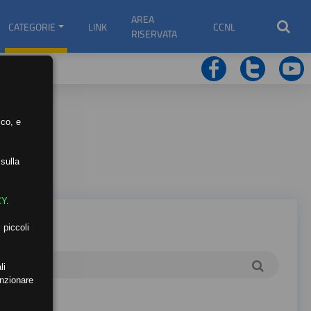
AREA
CATEGORIE
LINK
CCNL
RISERVATA
ico, e
sulla
CY
.
 piccoli
li
unzionare