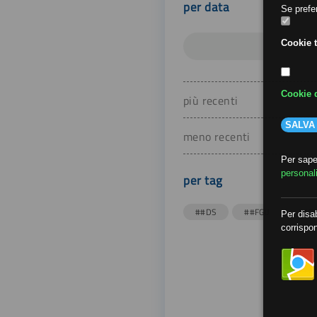
per data
Se prefer
Cookie t
Cookie d
più recenti
SALVA
meno recenti
Per saper
personal
per tag
##DS
##FGU
##Gi
Per disab
corrispon