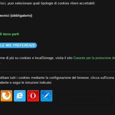
isci, puoi selezionare quali tipologie di cookies ritieni accettabili:
ecnici (obbligatorio)
i terze parti
 LE MIE PREFERENZE
ne di più su cookies e localStorage, visita il sito
Garante per la protezione de
i
.
lda
##audoizioni
##autonomia
ilitare tutti i cookies mediante la configurazione del browser, clicca sull'icona
dente e segui le istruzioni indicate:
MOSTRA TUTTI