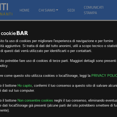
TI
COMUNICATI
HOME
CHI SIAMO
SEDI
STAMPA
GNANTI
to fa uso di cookies per migliorare l'esperienza di navigazione e per fornire
ità aggiuntive. Si tratta di dati del tutto anonimi, utili a scopo tecnico o statist
i questi dati verrà utilizzato per identificarti o per contattarti.
to potrebbe fare uso di cookies di terze parti. Maggiori dettagli sono presenti 
olicy.
re come questo sito utilizza cookies o localStorage, leggi la
PRIVACY POLI
o il bottone
Ho capito
,
confermi il tuo consenso a questo sito di salvare alcuni
i dati sul tuo computer.
o il bottone
Non consentire cookies
neghi il tuo consenso, eliminando eventua
 dati localStorage già presenti (alcune parti del sito potrebbero smettere di f
mente).