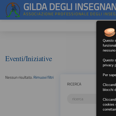
GILDA DEGLI INSEGNAN
ASSOCIAZIONE PROFESSIONALE DEGLI INSE
Questo si
funzional
nessuno d
Eventi/Iniziative
Questo si
privacy p
Per sape
Nessun risultato.
Rimuovi filtri
RICERCA
Cliccand
blocchi d
Cliccand
cookies e
corretta