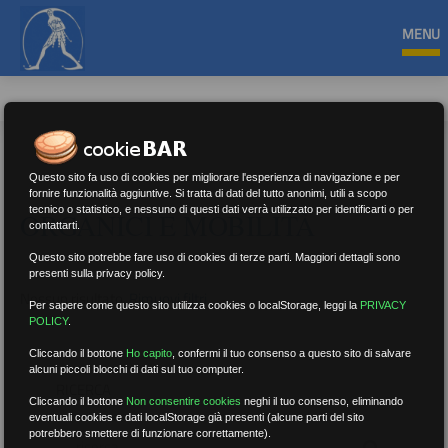
MENU
Questo sito fa uso di cookies per migliorare l'esperienza di navigazione e per
fornire funzionalità aggiuntive. Si tratta di dati del tutto anonimi, utili a scopo
tecnico o statistico, e nessuno di questi dati verrà utilizzato per identificarti o per
ORGANICI E MOBILITÀ
contattarti.
Questo sito potrebbe fare uso di cookies di terze parti. Maggiori dettagli sono
presenti sulla privacy policy.
Nessun risultato.
Rimuovi filtri
Per sapere come questo sito utilizza cookies o localStorage, leggi la
PRIVACY
POLICY
.
Cliccando il bottone
Ho capito
,
confermi il tuo consenso a questo sito di salvare
alcuni piccoli blocchi di dati sul tuo computer.
RICERCA
Cliccando il bottone
Non consentire cookies
neghi il tuo consenso, eliminando
eventuali cookies e dati localStorage già presenti (alcune parti del sito
potrebbero smettere di funzionare correttamente).