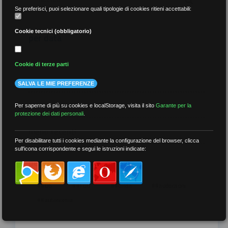
Se preferisci, puoi selezionare quali tipologie di cookies ritieni accettabili:
Cookie tecnici (obbligatorio)
per data
Cookie di terze parti
SALVA LE MIE PREFERENZE
più recenti
Per saperne di più su cookies e localStorage, visita il sito
Garante per la
protezione dei dati personali
.
meno recenti
Per disabilitare tutti i cookies mediante la configurazione del browser, clicca
sull'icona corrispondente e segui le istruzioni indicate:
per tag
##DS
##FGU
##Gilda
##audoizioni
##autonomia