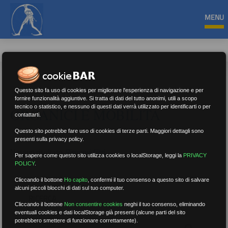
MENU
Questo sito fa uso di cookies per migliorare l'esperienza di navigazione e per
fornire funzionalità aggiuntive. Si tratta di dati del tutto anonimi, utili a scopo
tecnico o statistico, e nessuno di questi dati verrà utilizzato per identificarti o per
ORGANICI E MOBILITÀ
contattarti.
Questo sito potrebbe fare uso di cookies di terze parti. Maggiori dettagli sono
presenti sulla privacy policy.
Nessun risultato.
Rimuovi filtri
Per sapere come questo sito utilizza cookies o localStorage, leggi la
PRIVACY
POLICY
.
Cliccando il bottone
Ho capito
,
confermi il tuo consenso a questo sito di salvare
alcuni piccoli blocchi di dati sul tuo computer.
RICERCA
Cliccando il bottone
Non consentire cookies
neghi il tuo consenso, eliminando
eventuali cookies e dati localStorage già presenti (alcune parti del sito
potrebbero smettere di funzionare correttamente).