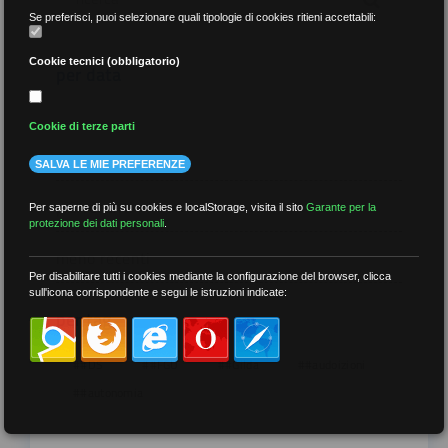
Se preferisci, puoi selezionare quali tipologie di cookies ritieni accettabili:
Cookie tecnici (obbligatorio)
per data
Cookie di terze parti
SALVA LE MIE PREFERENZE
più recenti
Per saperne di più su cookies e localStorage, visita il sito
Garante per la
protezione dei dati personali
.
meno recenti
Per disabilitare tutti i cookies mediante la configurazione del browser, clicca
sull'icona corrispondente e segui le istruzioni indicate:
per tag
##DS
##FGU
##Gilda
##audoizioni
##autonomia