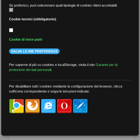
Se preferisci, puoi selezionare quali tipologie di cookies ritieni accettabili:
Cookie tecnici (obbligatorio)
per data
Cookie di terze parti
SALVA LE MIE PREFERENZE
più recenti
Per saperne di più su cookies e localStorage, visita il sito
Garante per la
protezione dei dati personali
.
meno recenti
Per disabilitare tutti i cookies mediante la configurazione del browser, clicca
sull'icona corrispondente e segui le istruzioni indicate:
per tag
##DS
##FGU
##Gilda
##audoizioni
##autonomia