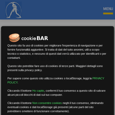
MENU
Questo sito fa uso di cookies per migliorare l'esperienza di navigazione e per
fornire funzionalità aggiuntive. Si tratta di dati del tutto anonimi, utili a scopo
tecnico o statistico, e nessuno di questi dati verrà utilizzato per identificarti o per
ORGANICI E MOBILITÀ
contattarti.
Questo sito potrebbe fare uso di cookies di terze parti. Maggiori dettagli sono
presenti sulla privacy policy.
Nessun risultato.
Rimuovi filtri
Per sapere come questo sito utilizza cookies o localStorage, leggi la
PRIVACY
POLICY
.
Cliccando il bottone
Ho capito
,
confermi il tuo consenso a questo sito di salvare
alcuni piccoli blocchi di dati sul tuo computer.
RICERCA
Cliccando il bottone
Non consentire cookies
neghi il tuo consenso, eliminando
eventuali cookies e dati localStorage già presenti (alcune parti del sito
potrebbero smettere di funzionare correttamente).