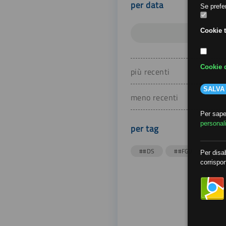
per data
Se prefer
Cookie t
Cookie d
più recenti
SALVA
meno recenti
Per saper
personal
per tag
##DS
##FGU
##Gi
Per disab
corrispon