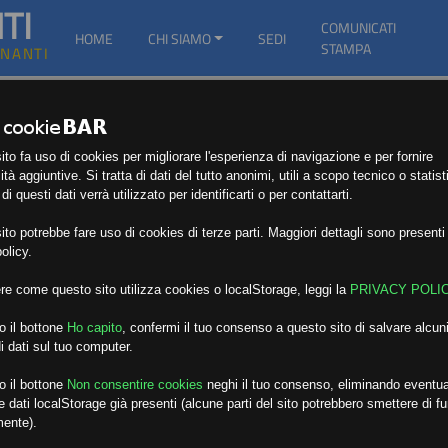
TI
COMUNICATI
HOME
CHI SIAMO
SEDI
STAMPA
GNANTI
to fa uso di cookies per migliorare l'esperienza di navigazione e per fornire
ità aggiuntive. Si tratta di dati del tutto anonimi, utili a scopo tecnico o statist
i questi dati verrà utilizzato per identificarti o per contattarti.
to potrebbe fare uso di cookies di terze parti. Maggiori dettagli sono presenti 
olicy.
re come questo sito utilizza cookies o localStorage, leggi la
PRIVACY POLI
o il bottone
Ho capito
,
confermi il tuo consenso a questo sito di salvare alcuni
i dati sul tuo computer.
o il bottone
Non consentire cookies
neghi il tuo consenso, eliminando eventua
 dati localStorage già presenti (alcune parti del sito potrebbero smettere di f
mente).