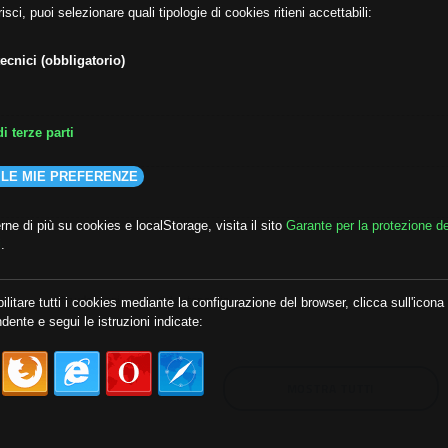
isci, puoi selezionare quali tipologie di cookies ritieni accettabili:
ecnici (obbligatorio)
i terze parti
 LE MIE PREFERENZE
ne di più su cookies e localStorage, visita il sito
Garante per la protezione de
i
.
lda
##audoizioni
##autonomia
ilitare tutti i cookies mediante la configurazione del browser, clicca sull'icona
dente e segui le istruzioni indicate:
MOSTRA TUTTI