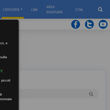
AREA
CATEGORIE
LINK
CCNL
RISERVATA
ico, e
sulla
CY
.
 piccoli
li
unzionare