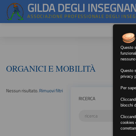
GILDA DEGLI INSEGNAN
ASSOCIAZIONE PROFESSIONALE DEGLI INSE
Questo si
funzional
nessuno d
ORGANICI E MOBILITÀ
Questo si
privacy p
Per sape
Nessun risultato.
Rimuovi filtri
RICERCA
Cliccand
blocchi d
Cliccand
cookies e
corretta