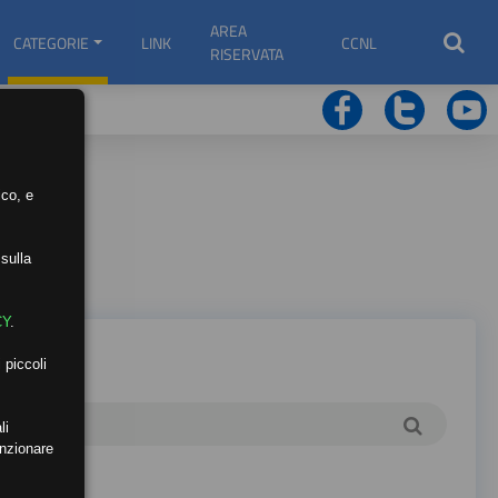
AREA
CATEGORIE
LINK
CCNL
RISERVATA
ico, e
sulla
CY
.
 piccoli
li
unzionare