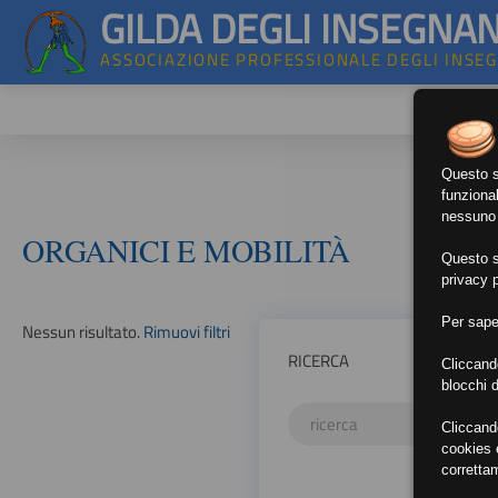
GILDA DEGLI INSEGNAN
ASSOCIAZIONE PROFESSIONALE DEGLI INSE
Questo si
funzional
nessuno d
ORGANICI E MOBILITÀ
Questo si
privacy p
Per sape
Nessun risultato.
Rimuovi filtri
RICERCA
Cliccand
blocchi d
Cliccand
cookies e
corretta