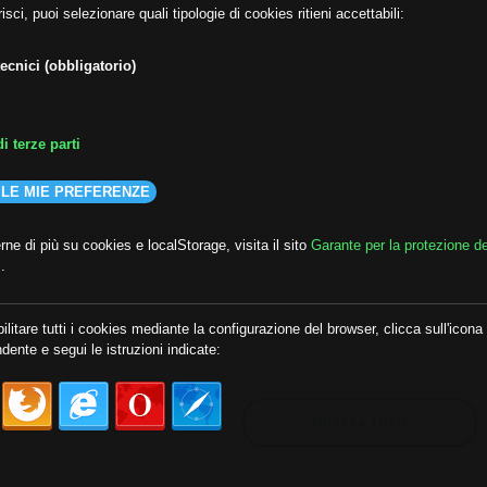
isci, puoi selezionare quali tipologie di cookies ritieni accettabili:
ecnici (obbligatorio)
i terze parti
 LE MIE PREFERENZE
ne di più su cookies e localStorage, visita il sito
Garante per la protezione de
i
.
lda
##audoizioni
##autonomia
ilitare tutti i cookies mediante la configurazione del browser, clicca sull'icona
dente e segui le istruzioni indicate:
MOSTRA TUTTI