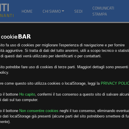
TI
COMUNICATI
HOME
CHI SIAMO
SEDI
STAMPA
GNANTI
to fa uso di cookies per migliorare l'esperienza di navigazione e per fornire
ità aggiuntive. Si tratta di dati del tutto anonimi, utili a scopo tecnico o statist
i questi dati verrà utilizzato per identificarti o per contattarti.
to potrebbe fare uso di cookies di terze parti. Maggiori dettagli sono presenti 
olicy.
re come questo sito utilizza cookies o localStorage, leggi la
PRIVACY POLI
o il bottone
Ho capito
,
confermi il tuo consenso a questo sito di salvare alcuni
i dati sul tuo computer.
o il bottone
Non consentire cookies
neghi il tuo consenso, eliminando eventua
 dati localStorage già presenti (alcune parti del sito potrebbero smettere di f
mente).