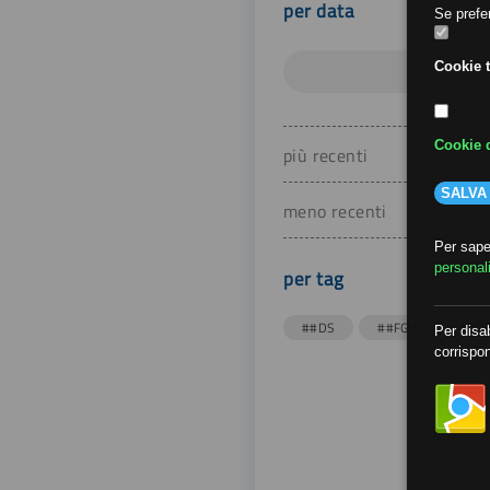
per data
Se prefer
Cookie t
Cookie d
più recenti
SALVA
meno recenti
Per saper
personal
per tag
##DS
##FGU
##Gi
Per disab
corrispon