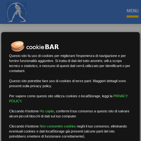
MENU
Questo sito fa uso di cookies per migliorare l'esperienza di navigazione e per
fornire funzionalità aggiuntive. Si tratta di dati del tutto anonimi, utili a scopo
tecnico o statistico, e nessuno di questi dati verrà utilizzato per identificarti o per
ORGANICI E MOBILITÀ
contattarti.
Questo sito potrebbe fare uso di cookies di terze parti. Maggiori dettagli sono
presenti sulla privacy policy.
Nessun risultato.
Rimuovi filtri
Per sapere come questo sito utilizza cookies o localStorage, leggi la
PRIVACY
POLICY
.
Cliccando il bottone
Ho capito
,
confermi il tuo consenso a questo sito di salvare
alcuni piccoli blocchi di dati sul tuo computer.
RICERCA
Cliccando il bottone
Non consentire cookies
neghi il tuo consenso, eliminando
eventuali cookies e dati localStorage già presenti (alcune parti del sito
potrebbero smettere di funzionare correttamente).