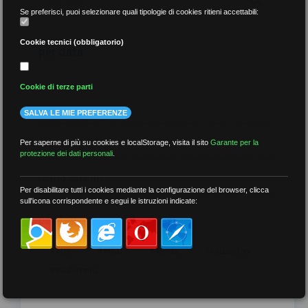
Se preferisci, puoi selezionare quali tipologie di cookies ritieni accettabili:
Cookie tecnici (obbligatorio)
per data
Cookie di terze parti
SALVA LE MIE PREFERENZE
più recenti
Per saperne di più su cookies e localStorage, visita il sito
Garante per la
protezione dei dati personali
.
meno recenti
Per disabilitare tutti i cookies mediante la configurazione del browser, clicca
sull'icona corrispondente e segui le istruzioni indicate:
per tag
##DS
##FGU
##Gilda
##audoizioni
##autonomia