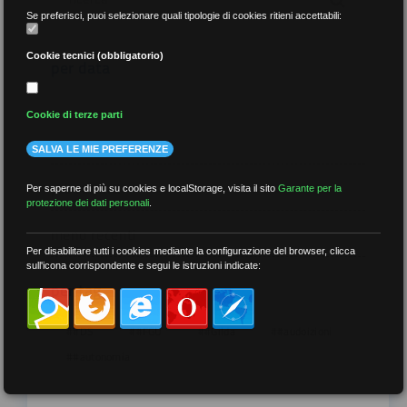
Se preferisci, puoi selezionare quali tipologie di cookies ritieni accettabili:
Cookie tecnici (obbligatorio)
per data
Cookie di terze parti
SALVA LE MIE PREFERENZE
più recenti
Per saperne di più su cookies e localStorage, visita il sito
Garante per la
protezione dei dati personali
.
meno recenti
Per disabilitare tutti i cookies mediante la configurazione del browser, clicca
sull'icona corrispondente e segui le istruzioni indicate:
per tag
##DS
##FGU
##Gilda
##audoizioni
##autonomia