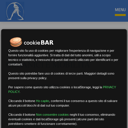
MENU
Questo sito fa uso di cookies per migliorare l'esperienza di navigazione e per
fornire funzionalità aggiuntive. Si tratta di dati del tutto anonimi, utili a scopo
tecnico o statistico, e nessuno di questi dati verrà utilizzato per identificarti o per
ORGANICI E MOBILITÀ
contattarti.
Questo sito potrebbe fare uso di cookies di terze parti. Maggiori dettagli sono
presenti sulla privacy policy.
Nessun risultato.
Rimuovi filtri
Per sapere come questo sito utilizza cookies o localStorage, leggi la
PRIVACY
POLICY
.
Cliccando il bottone
Ho capito
,
confermi il tuo consenso a questo sito di salvare
alcuni piccoli blocchi di dati sul tuo computer.
RICERCA
Cliccando il bottone
Non consentire cookies
neghi il tuo consenso, eliminando
eventuali cookies e dati localStorage già presenti (alcune parti del sito
potrebbero smettere di funzionare correttamente).