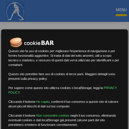
MENU
Questo sito fa uso di cookies per migliorare l'esperienza di navigazione e per
fornire funzionalità aggiuntive. Si tratta di dati del tutto anonimi, utili a scopo
tecnico o statistico, e nessuno di questi dati verrà utilizzato per identificarti o per
ORGANICI E MOBILITÀ
contattarti.
Questo sito potrebbe fare uso di cookies di terze parti. Maggiori dettagli sono
presenti sulla privacy policy.
Nessun risultato.
Rimuovi filtri
Per sapere come questo sito utilizza cookies o localStorage, leggi la
PRIVACY
POLICY
.
Cliccando il bottone
Ho capito
,
confermi il tuo consenso a questo sito di salvare
alcuni piccoli blocchi di dati sul tuo computer.
RICERCA
Cliccando il bottone
Non consentire cookies
neghi il tuo consenso, eliminando
eventuali cookies e dati localStorage già presenti (alcune parti del sito
potrebbero smettere di funzionare correttamente).