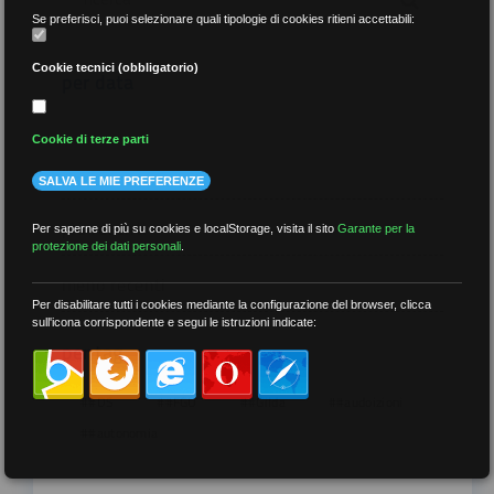
Se preferisci, puoi selezionare quali tipologie di cookies ritieni accettabili:
Cookie tecnici (obbligatorio)
per data
Cookie di terze parti
SALVA LE MIE PREFERENZE
più recenti
Per saperne di più su cookies e localStorage, visita il sito
Garante per la
protezione dei dati personali
.
meno recenti
Per disabilitare tutti i cookies mediante la configurazione del browser, clicca
sull'icona corrispondente e segui le istruzioni indicate:
per tag
##DS
##FGU
##Gilda
##audoizioni
##autonomia