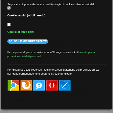
Se preferisci, puoi selezionare quali tipologie di cookies ritieni accettabili:
Cookie tecnici (obbligatorio)
per data
Cookie di terze parti
SALVA LE MIE PREFERENZE
più recenti
Per saperne di più su cookies e localStorage, visita il sito
Garante per la
protezione dei dati personali
.
meno recenti
Per disabilitare tutti i cookies mediante la configurazione del browser, clicca
sull'icona corrispondente e segui le istruzioni indicate:
per tag
##DS
##FGU
##Gilda
##audoizioni
##autonomia