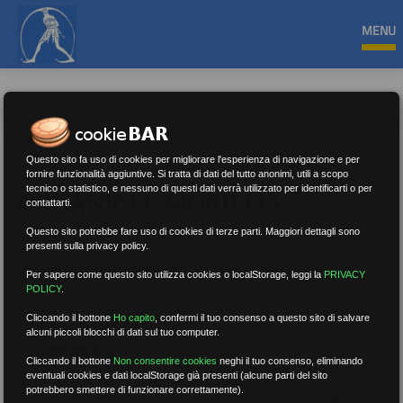
MENU
Questo sito fa uso di cookies per migliorare l'esperienza di navigazione e per
fornire funzionalità aggiuntive. Si tratta di dati del tutto anonimi, utili a scopo
tecnico o statistico, e nessuno di questi dati verrà utilizzato per identificarti o per
ORGANICI E MOBILITÀ
contattarti.
Questo sito potrebbe fare uso di cookies di terze parti. Maggiori dettagli sono
presenti sulla privacy policy.
Nessun risultato.
Rimuovi filtri
Per sapere come questo sito utilizza cookies o localStorage, leggi la
PRIVACY
POLICY
.
Cliccando il bottone
Ho capito
,
confermi il tuo consenso a questo sito di salvare
alcuni piccoli blocchi di dati sul tuo computer.
RICERCA
Cliccando il bottone
Non consentire cookies
neghi il tuo consenso, eliminando
eventuali cookies e dati localStorage già presenti (alcune parti del sito
potrebbero smettere di funzionare correttamente).