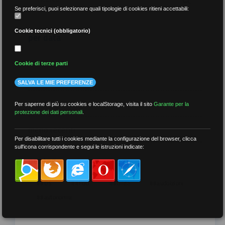
Se preferisci, puoi selezionare quali tipologie di cookies ritieni accettabili:
Cookie tecnici (obbligatorio)
per data
Cookie di terze parti
SALVA LE MIE PREFERENZE
più recenti
Per saperne di più su cookies e localStorage, visita il sito
Garante per la
protezione dei dati personali
.
meno recenti
Per disabilitare tutti i cookies mediante la configurazione del browser, clicca
sull'icona corrispondente e segui le istruzioni indicate:
per tag
##DS
##FGU
##Gilda
##audoizioni
##autonomia