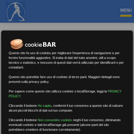
MENU
Questo sito fa uso di cookies per migliorare l'esperienza di navigazione e per
fornire funzionalità aggiuntive. Si tratta di dati del tutto anonimi, utili a scopo
tecnico o statistico, e nessuno di questi dati verrà utilizzato per identificarti o per
ORGANICI E MOBILITÀ
contattarti.
Questo sito potrebbe fare uso di cookies di terze parti. Maggiori dettagli sono
presenti sulla privacy policy.
Nessun risultato.
Rimuovi filtri
Per sapere come questo sito utilizza cookies o localStorage, leggi la
PRIVACY
POLICY
.
Cliccando il bottone
Ho capito
,
confermi il tuo consenso a questo sito di salvare
alcuni piccoli blocchi di dati sul tuo computer.
RICERCA
Cliccando il bottone
Non consentire cookies
neghi il tuo consenso, eliminando
eventuali cookies e dati localStorage già presenti (alcune parti del sito
potrebbero smettere di funzionare correttamente).