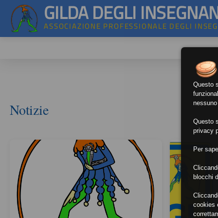
GILDA DEGLI INSEGNAN
ASSOCIAZIONE PROFESSIONALE DEGLI INSE
Questo si
funzional
nessuno d
Notizie
Questo si
privacy p
Per sape
Cliccand
blocchi d
Cliccand
cookies e
corretta