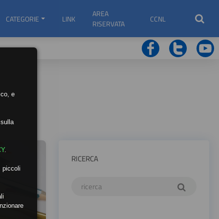
AREA
CATEGORIE
LINK
CCNL
RISERVATA
ico, e
sulla
CY
.
RICERCA
 piccoli
li
unzionare