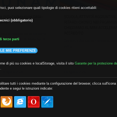
isci, puoi selezionare quali tipologie di cookies ritieni accettabili:
ria della Federazione Gilda-
SCUOLA, ATTIVITÀ AGGIUNTIVE,
ecnici (obbligatorio)
ania
RITARDI CRONICI NEI PAGAMEN
CHIEDIAMO AL MIM ACCELERA
ACCREDITO
chiara antisindacale la condotta
rigente dell’I.C. “A. Malerba” di
i terze parti
Docenti e Ata senza compensi per l
extra
 LE MIE PREFERENZE
ne di più su cookies e localStorage, visita il sito
Garante per la protezione de
i
.
05 Agosto 2026
03 Agosto 2026
ilitare tutti i cookies mediante la configurazione del browser, clicca sull'icona
dente e segui le istruzioni indicate: