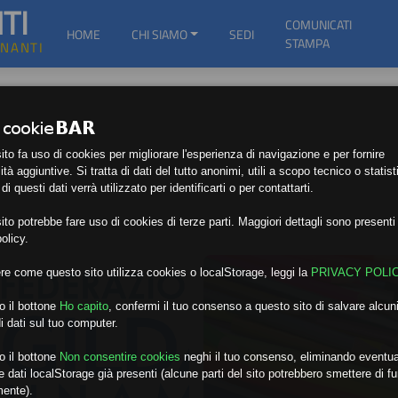
TI
COMUNICATI
HOME
CHI SIAMO
SEDI
STAMPA
GNANTI
to fa uso di cookies per migliorare l'esperienza di navigazione e per fornire
ità aggiuntive. Si tratta di dati del tutto anonimi, utili a scopo tecnico o statist
i questi dati verrà utilizzato per identificarti o per contattarti.
to potrebbe fare uso di cookies di terze parti. Maggiori dettagli sono presenti 
olicy.
re come questo sito utilizza cookies o localStorage, leggi la
PRIVACY POLI
o il bottone
Ho capito
,
confermi il tuo consenso a questo sito di salvare alcuni
i dati sul tuo computer.
o il bottone
Non consentire cookies
neghi il tuo consenso, eliminando eventua
 dati localStorage già presenti (alcune parti del sito potrebbero smettere di f
mente).