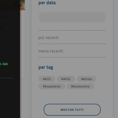
per data
 FGU:
TI,
RE
più recenti
e attività
meno recenti
i dati
per tag
##DS
##FGU
##Gilda
##audoizioni
##autonomia
MOSTRA TUTTI