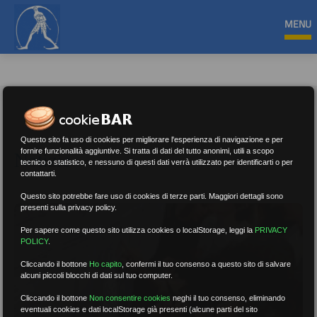
MENU
Questo sito fa uso di cookies per migliorare l'esperienza di navigazione e per
Notizie
fornire funzionalità aggiuntive. Si tratta di dati del tutto anonimi, utili a scopo
tecnico o statistico, e nessuno di questi dati verrà utilizzato per identificarti o per
contattarti.
Questo sito potrebbe fare uso di cookies di terze parti. Maggiori dettagli sono
presenti sulla privacy policy.
Per sapere come questo sito utilizza cookies o localStorage, leggi la
PRIVACY
POLICY
.
Cliccando il bottone
Ho capito
,
confermi il tuo consenso a questo sito di salvare
alcuni piccoli blocchi di dati sul tuo computer.
Cliccando il bottone
Non consentire cookies
neghi il tuo consenso, eliminando
eventuali cookies e dati localStorage già presenti (alcune parti del sito