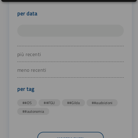
per data
più recenti
meno recenti
per tag
##DS
##FGU
##Gilda
##audoizioni
##autonomia