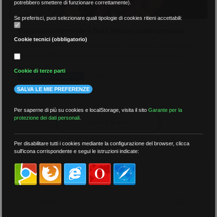
potrebbero smettere di funzionare correttamente).
Se preferisci, puoi selezionare quali tipologie di cookies ritieni accettabili:
Valutazioni intermedie e finali: nessun vuoto normativo
Cookie tecnici (obbligatorio)
Le disposizioni sul voto di condotta e di consiglio, ivi compresa
quella che attribuisce la prevalenza del voto del presidente ...
Cookie di terze parti
02 Aprile 2010
ORDINAMENTI SCOLASTICI
SALVA LE MIE PREFERENZE
Per saperne di più su cookies e localStorage, visita il sito
Garante per la
protezione dei dati personali
.
CARICA ALTRO
Per disabilitare tutti i cookies mediante la configurazione del browser, clicca
sull'icona corrispondente e segui le istruzioni indicate:
RICERCA