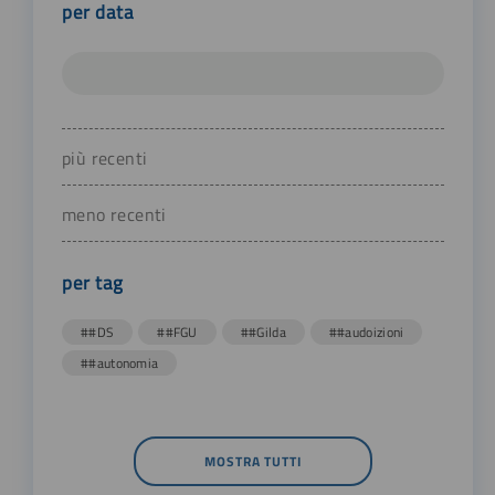
per data
più recenti
meno recenti
per tag
##DS
##FGU
##Gilda
##audoizioni
##autonomia
MOSTRA TUTTI