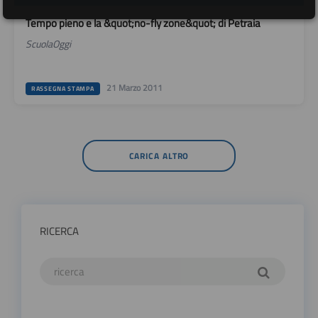
Tempo pieno e la &quot;no-fly zone&quot; di Petraia
ScuolaOggi
21 Marzo 2011
RASSEGNA STAMPA
CARICA ALTRO
RICERCA