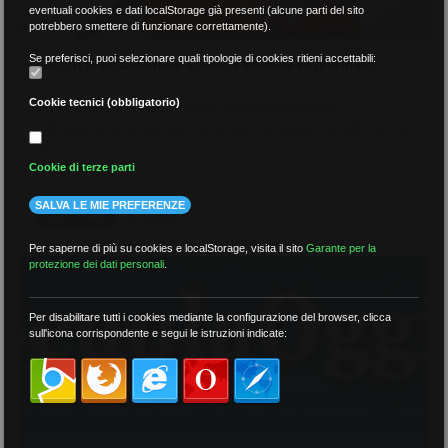
eventuali cookies e dati localStorage già presenti (alcune parti del sito
potrebbero smettere di funzionare correttamente).
Troppi contenziosi nelle scuole, il sistema va riformato
Se preferisci, puoi selezionare quali tipologie di cookies ritieni accettabili:
Cookie tecnici (obbligatorio)
Il caso del liceo Verga di Adrano dimostra la fallibilità
dell’autonomia scolastica che, senza i necessari controlli, rischia
di ...
Cookie di terze parti
SALVA LE MIE PREFERENZE
30 Giugno 2021
AREA STAMPA
Per saperne di più su cookies e localStorage, visita il sito
Garante per la
protezione dei dati personali
.
Per disabilitare tutti i cookies mediante la configurazione del browser, clicca
sull'icona corrispondente e segui le istruzioni indicate: