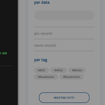
per data
più recenti
meno recenti
i dati
per tag
##DS
##FGU
##Gilda
##audoizioni
##autonomia
MOSTRA TUTTI