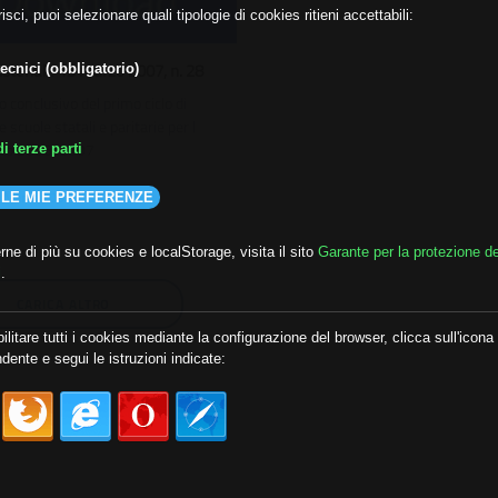
isci, puoi selezionare quali tipologie di cookies ritieni accettabili:
isteriale 15 marzo 2007, n. 28
ecnici (obbligatorio)
 conclusivo del primo ciclo di
e scuole statali e paritarie per l
tico 2006-2007
i terze parti
 Marzo 2007
 LE MIE PREFERENZE
ne di più su cookies e localStorage, visita il sito
Garante per la protezione de
i
.
CARICA ALTRO
ilitare tutti i cookies mediante la configurazione del browser, clicca sull'icona
dente e segui le istruzioni indicate: