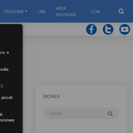
AREA
CATEGORIE
LINK
CCNL
RISERVATA
ico, e
sulla
CY
.
RICERCA
 piccoli
li
unzionare