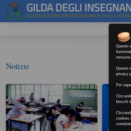
GILDA DEGLI INSEGNAN
ASSOCIAZIONE PROFESSIONALE DEGLI INSE
Questo si
funzional
nessuno d
Notizie
Questo si
privacy p
Per sape
Cliccand
blocchi d
Cliccand
cookies e
corretta