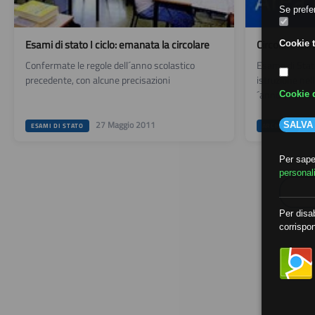
Se prefer
Esami di stato I ciclo: emanata la circolare
Circolare min
Cookie t
Confermate le regole dell´anno scolastico
Esame di Stato
precedente, con alcune precisazioni
istruzione nell
´anno scolas
Cookie d
27 Maggio 2011
15
SALVA
ESAMI DI STATO
ARCHIVIO
Per saper
personal
Per disab
corrispon