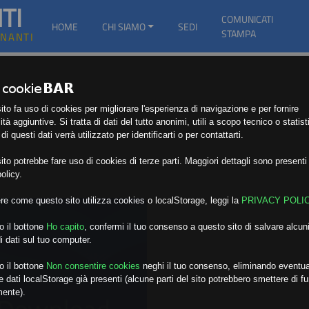
TI
COMUNICATI
HOME
CHI SIAMO
SEDI
STAMPA
GNANTI
to fa uso di cookies per migliorare l'esperienza di navigazione e per fornire
ità aggiuntive. Si tratta di dati del tutto anonimi, utili a scopo tecnico o statist
i questi dati verrà utilizzato per identificarti o per contattarti.
to potrebbe fare uso di cookies di terze parti. Maggiori dettagli sono presenti 
olicy.
re come questo sito utilizza cookies o localStorage, leggi la
PRIVACY POLI
o il bottone
Ho capito
,
confermi il tuo consenso a questo sito di salvare alcuni
i dati sul tuo computer.
o il bottone
Non consentire cookies
neghi il tuo consenso, eliminando eventua
 dati localStorage già presenti (alcune parti del sito potrebbero smettere di f
mente).