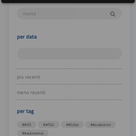
per data
più recenti
meno recenti
per tag
##DS
##FGU
##Gilda
##audoizioni
##autonomia