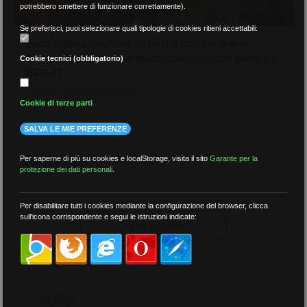
potrebbero smettere di funzionare correttamente).
Se preferisci, puoi selezionare quali tipologie di cookies ritieni accettabili:
Esami di Stato conclusivi dei corsi di studio ordinari e
sperimentali di istruzione secondaria di secondo grado, a.s.
Cookie tecnici (obbligatorio)
2009-10
Emanati i decreti ministeriali
Cookie di terze parti
SALVA LE MIE PREFERENZE
16 Gennaio 2010
Per saperne di più su cookies e localStorage, visita il sito
Garante per la
ESAMI DI STATO
protezione dei dati personali
.
Per disabilitare tutti i cookies mediante la configurazione del browser, clicca
sull'icona corrispondente e segui le istruzioni indicate:
CARICA ALTRO
RICERCA