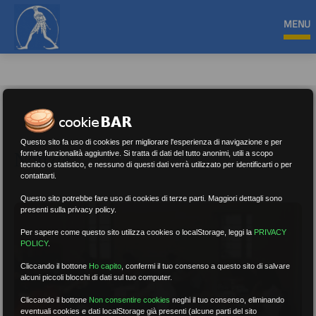
MENU
Questo sito fa uso di cookies per migliorare l'esperienza di navigazione e per
Notizie
fornire funzionalità aggiuntive. Si tratta di dati del tutto anonimi, utili a scopo
tecnico o statistico, e nessuno di questi dati verrà utilizzato per identificarti o per
contattarti.
Questo sito potrebbe fare uso di cookies di terze parti. Maggiori dettagli sono
presenti sulla privacy policy.
Per sapere come questo sito utilizza cookies o localStorage, leggi la
PRIVACY
POLICY
.
Cliccando il bottone
Ho capito
,
confermi il tuo consenso a questo sito di salvare
alcuni piccoli blocchi di dati sul tuo computer.
Cliccando il bottone
Non consentire cookies
neghi il tuo consenso, eliminando
eventuali cookies e dati localStorage già presenti (alcune parti del sito