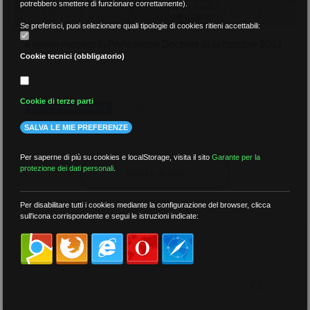
potrebbero smettere di funzionare correttamente).
Se preferisci, puoi selezionare quali tipologie di cookies ritieni accettabili:
Il nuovo numero di Professione Docente di settembre 2022
Cookie tecnici (obbligatorio)
Cookie di terze parti
29 Agosto 2022
PROFESSIONE DOCENTE
SALVA LE MIE PREFERENZE
Per saperne di più su cookies e localStorage, visita il sito
Garante per la
protezione dei dati personali
.
CARICA ALTRO
Per disabilitare tutti i cookies mediante la configurazione del browser, clicca
sull'icona corrispondente e segui le istruzioni indicate:
RICERCA