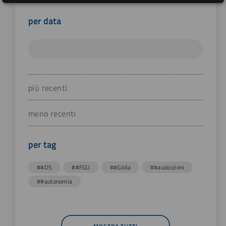
per data
più recenti
meno recenti
per tag
##DS
##FGU
##Gilda
##audoizioni
##autonomia