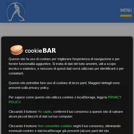
MENU
Questo sito fa uso di cookies per migliorare l'esperienza di navigazione e per
Notizie
fornire funzionalità aggiuntive. Si tratta di dati del tutto anonimi, utili a scopo
tecnico o statistico, e nessuno di questi dati verrà utilizzato per identificarti o per
contattarti.
Questo sito potrebbe fare uso di cookies di terze parti. Maggiori dettagli sono
presenti sulla privacy policy.
Per sapere come questo sito utilizza cookies o localStorage, leggi la
PRIVACY
POLICY
.
Cliccando il bottone
Ho capito
,
confermi il tuo consenso a questo sito di salvare
alcuni piccoli blocchi di dati sul tuo computer.
Cliccando il bottone
Non consentire cookies
neghi il tuo consenso, eliminando
eventuali cookies e dati localStorage già presenti (alcune parti del sito