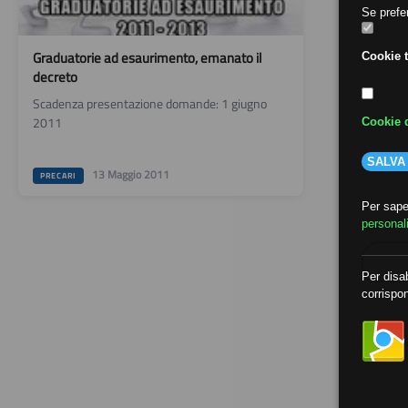
Se prefer
Graduatorie ad esaurimento, emanato il
Cookie t
decreto
Scadenza presentazione domande: 1 giugno
2011
Cookie d
SALVA
13 Maggio 2011
PRECARI
Per saper
personal
Per disab
corrispon