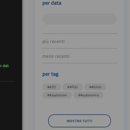
per data
più recenti
meno recenti
i dati
per tag
##DS
##FGU
##Gilda
##audoizioni
##autonomia
MOSTRA TUTTI