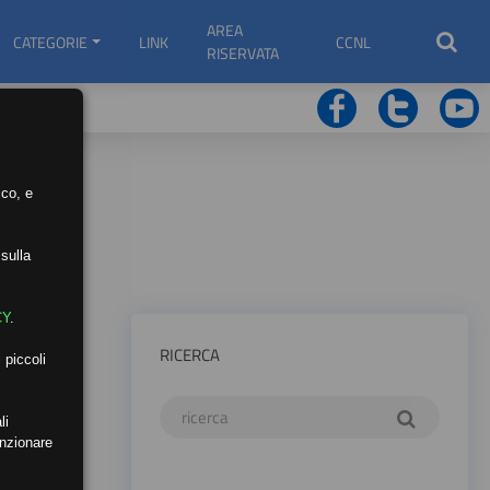
AREA
CATEGORIE
LINK
CCNL
RISERVATA
ico, e
sulla
CY
.
RICERCA
 piccoli
li
unzionare