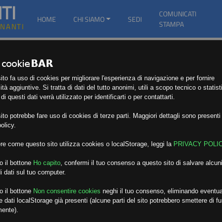
TI
COMUNICATI
HOME
CHI SIAMO
SEDI
STAMPA
GNANTI
to fa uso di cookies per migliorare l'esperienza di navigazione e per fornire
ità aggiuntive. Si tratta di dati del tutto anonimi, utili a scopo tecnico o statist
i questi dati verrà utilizzato per identificarti o per contattarti.
to potrebbe fare uso di cookies di terze parti. Maggiori dettagli sono presenti 
olicy.
re come questo sito utilizza cookies o localStorage, leggi la
PRIVACY POLI
o il bottone
Ho capito
,
confermi il tuo consenso a questo sito di salvare alcuni
i dati sul tuo computer.
o il bottone
Non consentire cookies
neghi il tuo consenso, eliminando eventua
 dati localStorage già presenti (alcune parti del sito potrebbero smettere di f
mente).