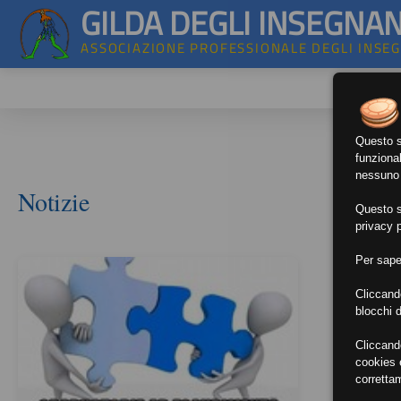
GILDA DEGLI INSEGNAN
ASSOCIAZIONE PROFESSIONALE DEGLI INSE
Questo si
funzional
nessuno d
Notizie
Questo si
privacy p
Per sape
Cliccand
blocchi d
Cliccand
cookies e
corretta