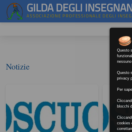
GILDA DEGLI INSEGNAN
ASSOCIAZIONE PROFESSIONALE DEGLI INSE
Questo si
funzional
nessuno d
Notizie
Questo si
privacy p
Per sape
Cliccand
blocchi d
Cliccand
cookies e
corretta