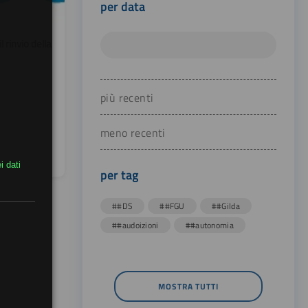
per data
l rinvio della
più recenti
meno recenti
i dati
per tag
##DS
##FGU
##Gilda
##audoizioni
##autonomia
MOSTRA TUTTI