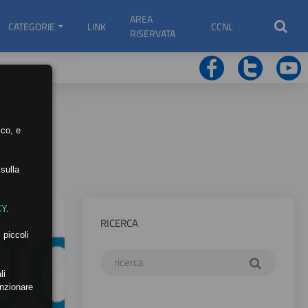
AREA
CATEGORIE
LINK
CCNL
RISERVATA
ico, e
sulla
CY
.
RICERCA
 piccoli
li
unzionare