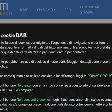
TI
COMUNICATI
HOME
CHI SIAMO
SEDI
STAMPA
GNANTI
to fa uso di cookies per migliorare l'esperienza di navigazione e per fornire
ità aggiuntive. Si tratta di dati del tutto anonimi, utili a scopo tecnico o statist
i questi dati verrà utilizzato per identificarti o per contattarti.
to potrebbe fare uso di cookies di terze parti. Maggiori dettagli sono presenti 
olicy.
re come questo sito utilizza cookies o localStorage, leggi la
PRIVACY POLI
o il bottone
Ho capito
,
confermi il tuo consenso a questo sito di salvare alcuni
i dati sul tuo computer.
o il bottone
Non consentire cookies
neghi il tuo consenso, eliminando eventua
 dati localStorage già presenti (alcune parti del sito potrebbero smettere di f
mente).