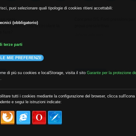
isci, puoi selezionare quali tipologie di cookies ritieni accettabili:
gge vieta
Concorso DS. Forti pressioni per i
ecnici (obbligatorio)
ertificazione, ma la circolare la
prova preselettiva
e fare?
Tuttoscuola.com
om
i terze parti
 LE MIE PREFERENZE
03 Settembre 2018
26 Giugno 2018
MPA
RASSEGNA STAMPA
ne di più su cookies e localStorage, visita il sito
Garante per la protezione de
i
.
ilitare tutti i cookies mediante la configurazione del browser, clicca sull'icona
dente e segui le istruzioni indicate: