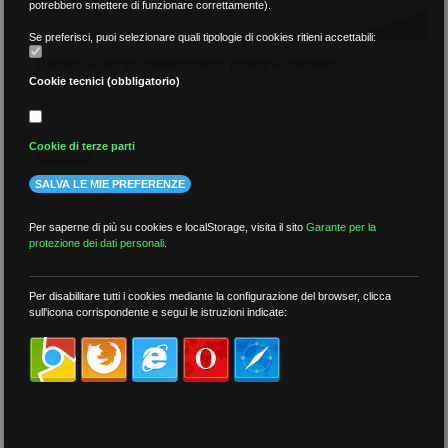
potrebbero smettere di funzionare correttamente).
Se preferisci, puoi selezionare quali tipologie di cookies ritieni accettabili:
Docenti a tempo determinato: proroga contratti
Cookie tecnici (obbligatorio)
Nota ministeriale 10 giugno 2009, prot. n. 8556.
Cookie di terze parti
10 Giugno 2009
PRECARI
SALVA LE MIE PREFERENZE
Per saperne di più su cookies e localStorage, visita il sito
Garante per la
protezione dei dati personali
.
CARICA ALTRO
Per disabilitare tutti i cookies mediante la configurazione del browser, clicca
sull'icona corrispondente e segui le istruzioni indicate:
RICERCA