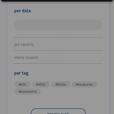
per data
più recenti
meno recenti
per tag
##DS
##FGU
##Gilda
##audoizioni
##autonomia