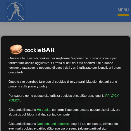
MENU
Questo sito fa uso di cookies per migliorare l'esperienza di navigazione e per
Notizie
fornire funzionalità aggiuntive. Si tratta di dati del tutto anonimi, utili a scopo
tecnico o statistico, e nessuno di questi dati verrà utilizzato per identificarti o per
contattarti.
Questo sito potrebbe fare uso di cookies di terze parti. Maggiori dettagli sono
presenti sulla privacy policy.
Per sapere come questo sito utilizza cookies o localStorage, leggi la
PRIVACY
POLICY
.
Cliccando il bottone
Ho capito
,
confermi il tuo consenso a questo sito di salvare
alcuni piccoli blocchi di dati sul tuo computer.
Cliccando il bottone
Non consentire cookies
neghi il tuo consenso, eliminando
eventuali cookies e dati localStorage già presenti (alcune parti del sito