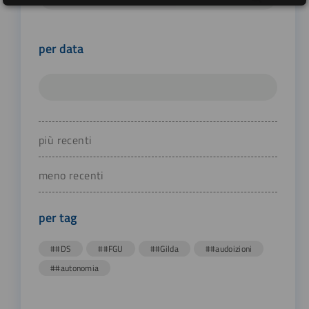
per data
più recenti
meno recenti
per tag
##DS
##FGU
##Gilda
##audoizioni
##autonomia