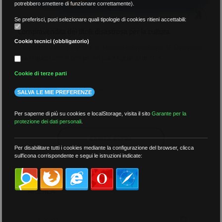
potrebbero smettere di funzionare correttamente).
Se preferisci, puoi selezionare quali tipologie di cookies ritieni accettabili:
Compravendita dei titoli: disastrosa per la cultura
Cookie tecnici (obbligatorio)
Il Ministro Valditara si sta occupando del problema dei Diplomifici
ma la questione è ben più ampia e riguarda anche ...
Cookie di terze parti
03 Agosto 2023
AREA STAMPA
SALVA LE MIE PREFERENZE
Per saperne di più su cookies e localStorage, visita il sito
Garante per la
protezione dei dati personali
.
CARICA ALTRO
Per disabilitare tutti i cookies mediante la configurazione del browser, clicca
sull'icona corrispondente e segui le istruzioni indicate:
RICERCA