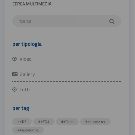
CERCA MULTIMEDIA:
per tipologia
Video
Gallery
Tutti
per tag
##DS
##FGU
##Gilda
##audoizioni
##autonomia