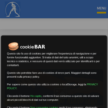
MENU
Multimedia
4 CONTENUTI
Questo sito fa uso di cookies per migliorare l'esperienza di navigazione e per
fornire funzionalità aggiuntive. Si tratta di dati del tutto anonimi, utili a scopo
tecnico o statistico, e nessuno di questi dati verrà utilizzato per identificarti o per
contattarti.
Questo sito potrebbe fare uso di cookies di terze parti. Maggiori dettagli sono
presenti sulla privacy policy.
Per sapere come questo sito utilizza cookies o localStorage, leggi la
PRIVACY
POLICY
.
Cliccando il bottone
Ho capito
,
confermi il tuo consenso a questo sito di salvare
alcuni piccoli blocchi di dati sul tuo computer.
Cliccando il bottone
Non consentire cookies
neghi il tuo consenso, eliminando