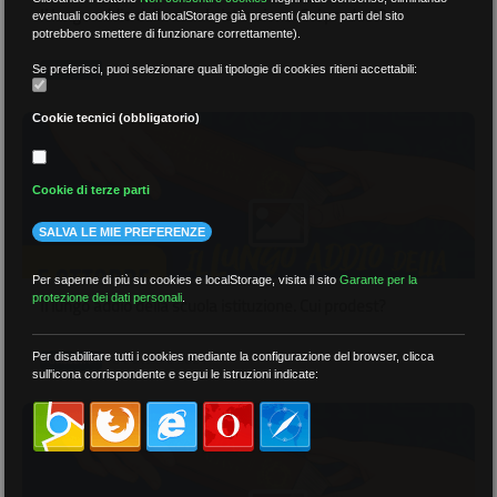
Il lungo addio della scuola istituzione. Cui prodest?
eventuali cookies e dati localStorage già presenti (alcune parti del sito
potrebbero smettere di funzionare correttamente).
04 Ottobre 2021
GALLERY
Se preferisci, puoi selezionare quali tipologie di cookies ritieni accettabili:
Cookie tecnici (obbligatorio)
Cookie di terze parti
SALVA LE MIE PREFERENZE
Per saperne di più su cookies e localStorage, visita il sito
Garante per la
protezione dei dati personali
.
Il lungo addio della scuola istituzione. Cui prodest?
04 Ottobre 2021
Per disabilitare tutti i cookies mediante la configurazione del browser, clicca
GALLERY
sull'icona corrispondente e segui le istruzioni indicate: