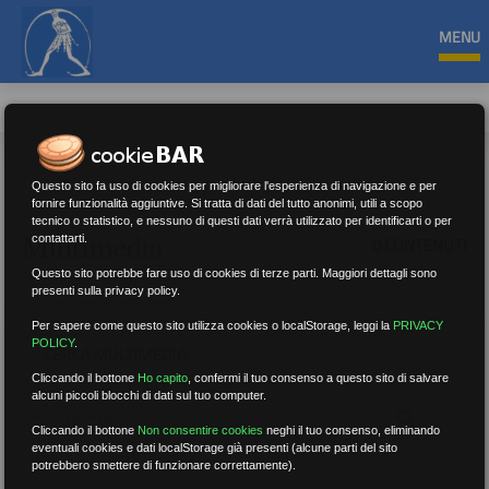
MENU
Questo sito fa uso di cookies per migliorare l'esperienza di navigazione e per
fornire funzionalità aggiuntive. Si tratta di dati del tutto anonimi, utili a scopo
tecnico o statistico, e nessuno di questi dati verrà utilizzato per identificarti o per
Multimedia
contattarti.
0 CONTENUTI
Questo sito potrebbe fare uso di cookies di terze parti. Maggiori dettagli sono
presenti sulla privacy policy.
Per sapere come questo sito utilizza cookies o localStorage, leggi la
PRIVACY
POLICY
.
CERCA MULTIMEDIA:
Cliccando il bottone
Ho capito
,
confermi il tuo consenso a questo sito di salvare
alcuni piccoli blocchi di dati sul tuo computer.
Cliccando il bottone
Non consentire cookies
neghi il tuo consenso, eliminando
eventuali cookies e dati localStorage già presenti (alcune parti del sito
potrebbero smettere di funzionare correttamente).