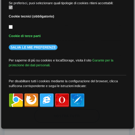
per tipologia
Se preferisci, puoi selezionare quali tipologie di cookies ritieni accettabili:
Video
Cookie tecnici (obbligatorio)
Gallery
Cookie di terze parti
Tutti
SALVA LE MIE PREFERENZE
Per saperne di più su cookies e localStorage, visita il sito
Garante per la
per tag
protezione dei dati personali
.
##DS
##FGU
##Gilda
##audoizioni
Per disabilitare tutti i cookies mediante la configurazione del browser, clicca
sull'icona corrispondente e segui le istruzioni indicate:
##autonomia
MOSTRA TUTTI