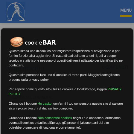
MENU
Questo sito fa uso di cookies per migliorare l'esperienza di navigazione e per
fornire funzionalità aggiuntive. Si tratta di dati del tutto anonimi, utili a scopo
tecnico o statistico, e nessuno di questi dati verrà utilizzato per identificarti o per
Multimedia
contattarti.
0 CONTENUTI
Questo sito potrebbe fare uso di cookies di terze parti. Maggiori dettagli sono
presenti sulla privacy policy.
Per sapere come questo sito utilizza cookies o localStorage, leggi la
PRIVACY
POLICY
.
CERCA MULTIMEDIA:
Cliccando il bottone
Ho capito
,
confermi il tuo consenso a questo sito di salvare
alcuni piccoli blocchi di dati sul tuo computer.
Cliccando il bottone
Non consentire cookies
neghi il tuo consenso, eliminando
eventuali cookies e dati localStorage già presenti (alcune parti del sito
potrebbero smettere di funzionare correttamente).