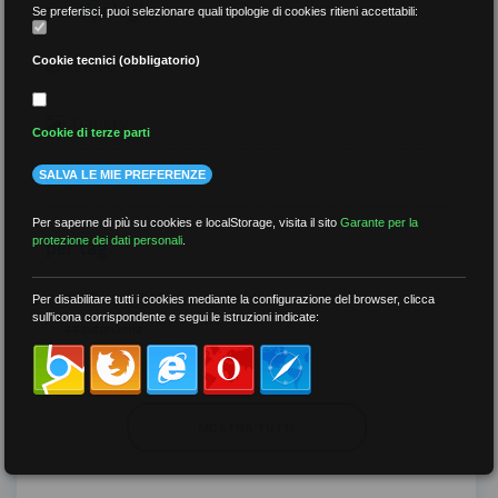
per tipologia
Se preferisci, puoi selezionare quali tipologie di cookies ritieni accettabili:
Video
Cookie tecnici (obbligatorio)
Gallery
Cookie di terze parti
Tutti
SALVA LE MIE PREFERENZE
Per saperne di più su cookies e localStorage, visita il sito
Garante per la
per tag
protezione dei dati personali
.
##DS
##FGU
##Gilda
##audoizioni
Per disabilitare tutti i cookies mediante la configurazione del browser, clicca
sull'icona corrispondente e segui le istruzioni indicate:
##autonomia
MOSTRA TUTTI