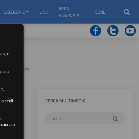
AREA
CATEGORIE
LINK
CCNL
RISERVATA
ico, e
0 CONTENUTI
sulla
CY
.
CERCA MULTIMEDIA:
 piccoli
li
unzionare