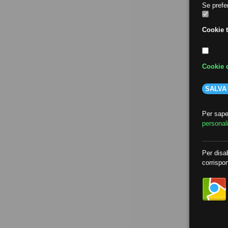
Se prefer
Cookie t
Cookie d
SALVA
Per saper
personal
Per disab
corrispon