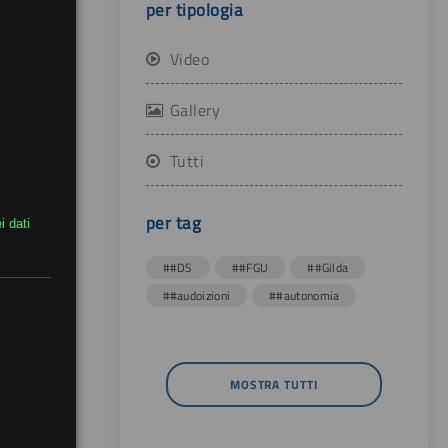
per tipologia
Video
Gallery
Tutti
per tag
i dati
##DS
##FGU
##Gilda
##audoizioni
##autonomia
MOSTRA TUTTI