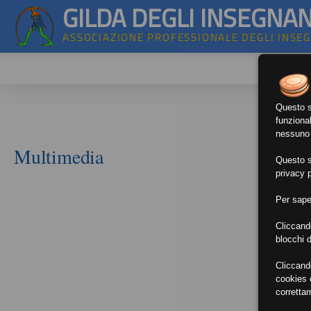
GILDA DEGLI INSEGNAN
ASSOCIAZIONE PROFESSIONALE DEGLI INSE
Questo si
funzional
nessuno d
Multimedia
Questo si
privacy p
Per sape
Cliccand
blocchi d
Cliccand
cookies e
corretta