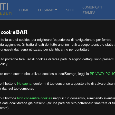
TI
COMUNICATI
HOME
CHI SIAMO
SEDI
STAMPA
GNANTI
to fa uso di cookies per migliorare l'esperienza di navigazione e per fornire
ità aggiuntive. Si tratta di dati del tutto anonimi, utili a scopo tecnico o statist
i questi dati verrà utilizzato per identificarti o per contattarti.
to potrebbe fare uso di cookies di terze parti. Maggiori dettagli sono presenti 
olicy.
re come questo sito utilizza cookies o localStorage, leggi la
PRIVACY POLI
o il bottone
Ho capito
,
confermi il tuo consenso a questo sito di salvare alcuni
i dati sul tuo computer.
o il bottone
Non consentire cookies
neghi il tuo consenso, eliminando eventua
 dati localStorage già presenti (alcune parti del sito potrebbero smettere di f
mente).