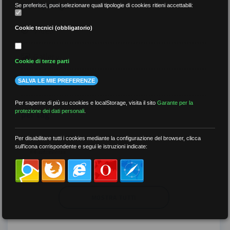
per tipologia
Se preferisci, puoi selezionare quali tipologie di cookies ritieni accettabili:
Video
Cookie tecnici (obbligatorio)
Gallery
Cookie di terze parti
Tutti
SALVA LE MIE PREFERENZE
Per saperne di più su cookies e localStorage, visita il sito
Garante per la
per tag
protezione dei dati personali
.
##DS
##FGU
##Gilda
##audoizioni
Per disabilitare tutti i cookies mediante la configurazione del browser, clicca
sull'icona corrispondente e segui le istruzioni indicate:
##autonomia
MOSTRA TUTTI