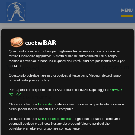
MENU
Questo sito fa uso di cookies per migliorare l'esperienza di navigazione e per
fornire funzionalità aggiuntive. Si tratta di dati del tutto anonimi, utili a scopo
tecnico o statistico, e nessuno di questi dati verrà utilizzato per identificarti o per
Multimedia
contattarti.
0 CONTENUTI
Questo sito potrebbe fare uso di cookies di terze parti. Maggiori dettagli sono
presenti sulla privacy policy.
Per sapere come questo sito utilizza cookies o localStorage, leggi la
PRIVACY
POLICY
.
CERCA MULTIMEDIA:
Cliccando il bottone
Ho capito
,
confermi il tuo consenso a questo sito di salvare
alcuni piccoli blocchi di dati sul tuo computer.
Cliccando il bottone
Non consentire cookies
neghi il tuo consenso, eliminando
eventuali cookies e dati localStorage già presenti (alcune parti del sito
potrebbero smettere di funzionare correttamente).