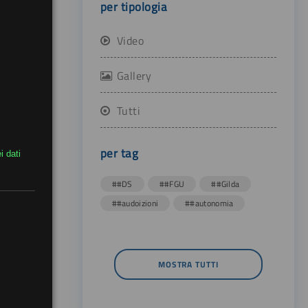
per tipologia
Video
Gallery
Tutti
per tag
i dati
##DS
##FGU
##Gilda
##audoizioni
##autonomia
MOSTRA TUTTI