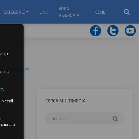
AREA
CATEGORIE
LINK
CCNL
RISERVATA
ico, e
2 CONTENUTI
sulla
CY
.
CERCA MULTIMEDIA:
 piccoli
li
unzionare