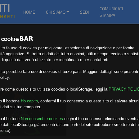
TI
COMUNICATI
HOME
CHI SIAMO
SEDI
STAMPA
GNANTI
to fa uso di cookies per migliorare l'esperienza di navigazione e per fornire
ità aggiuntive. Si tratta di dati del tutto anonimi, utili a scopo tecnico o statist
i questi dati verrà utilizzato per identificarti o per contattarti.
to potrebbe fare uso di cookies di terze parti. Maggiori dettagli sono presenti 
olicy.
re come questo sito utilizza cookies o localStorage, leggi la
PRIVACY POLI
o il bottone
Ho capito
,
confermi il tuo consenso a questo sito di salvare alcuni
i dati sul tuo computer.
o il bottone
Non consentire cookies
neghi il tuo consenso, eliminando eventua
 dati localStorage già presenti (alcune parti del sito potrebbero smettere di f
mente).