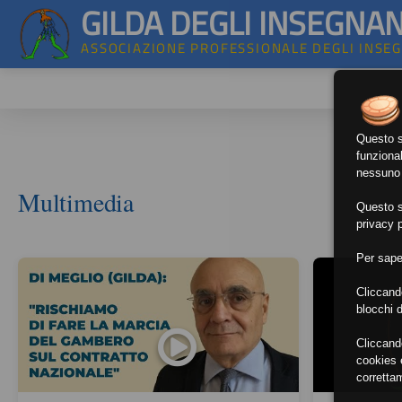
GILDA DEGLI INSEGNAN
ASSOCIAZIONE PROFESSIONALE DEGLI INSE
Questo si
funzional
nessuno d
Multimedia
Questo si
privacy p
Per sape
Cliccand
blocchi d
Cliccand
cookies e
corretta