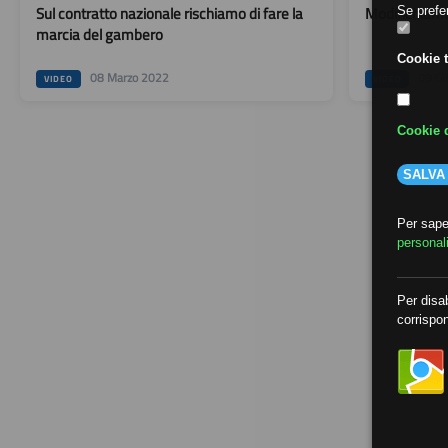
Sul contratto nazionale rischiamo di fare la
Modifichiamo 
Se prefer
marcia del gambero
Cookie t
08 Marzo 2022
09 Gi
VIDEO
VIDEO
Cookie d
SALVA
Per saper
personal
Per disab
corrispon