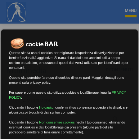
MENU
Questo sito fa uso di cookies per migliorare l'esperienza di navigazione e per
fornire funzionalità aggiuntive. Si tratta di dati del tutto anonimi, utili a scopo
tecnico o statistico, e nessuno di questi dati verrà utilizzato per identificarti o per
Multimedia
contattarti.
0 CONTENUTI
Questo sito potrebbe fare uso di cookies di terze parti. Maggiori dettagli sono
presenti sulla privacy policy.
Per sapere come questo sito utilizza cookies o localStorage, leggi la
PRIVACY
POLICY
.
CERCA MULTIMEDIA:
Cliccando il bottone
Ho capito
,
confermi il tuo consenso a questo sito di salvare
alcuni piccoli blocchi di dati sul tuo computer.
Cliccando il bottone
Non consentire cookies
neghi il tuo consenso, eliminando
eventuali cookies e dati localStorage già presenti (alcune parti del sito
potrebbero smettere di funzionare correttamente).