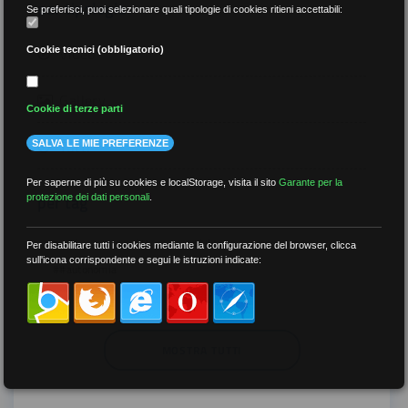
per tipologia
Se preferisci, puoi selezionare quali tipologie di cookies ritieni accettabili:
Video
Cookie tecnici (obbligatorio)
Gallery
Cookie di terze parti
Tutti
SALVA LE MIE PREFERENZE
Per saperne di più su cookies e localStorage, visita il sito
Garante per la
per tag
protezione dei dati personali
.
##DS
##FGU
##Gilda
##audoizioni
Per disabilitare tutti i cookies mediante la configurazione del browser, clicca
sull'icona corrispondente e segui le istruzioni indicate:
##autonomia
MOSTRA TUTTI