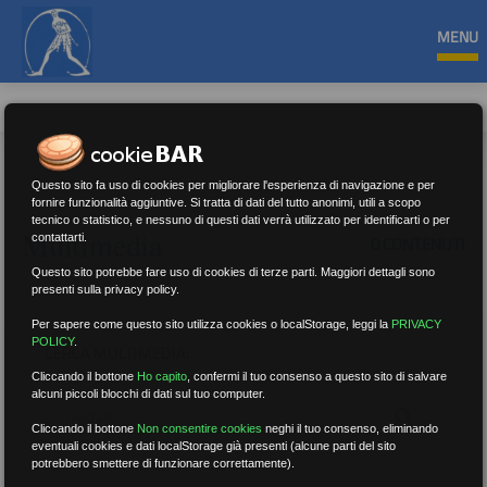
MENU
Questo sito fa uso di cookies per migliorare l'esperienza di navigazione e per
fornire funzionalità aggiuntive. Si tratta di dati del tutto anonimi, utili a scopo
tecnico o statistico, e nessuno di questi dati verrà utilizzato per identificarti o per
Multimedia
contattarti.
0 CONTENUTI
Questo sito potrebbe fare uso di cookies di terze parti. Maggiori dettagli sono
presenti sulla privacy policy.
Per sapere come questo sito utilizza cookies o localStorage, leggi la
PRIVACY
POLICY
.
CERCA MULTIMEDIA:
Cliccando il bottone
Ho capito
,
confermi il tuo consenso a questo sito di salvare
alcuni piccoli blocchi di dati sul tuo computer.
Cliccando il bottone
Non consentire cookies
neghi il tuo consenso, eliminando
eventuali cookies e dati localStorage già presenti (alcune parti del sito
potrebbero smettere di funzionare correttamente).