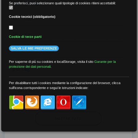
per tipologia
Se preferisci, puoi selezionare quali tipologie di cookies ritieni accettabili:
Video
Cookie tecnici (obbligatorio)
Gallery
Cookie di terze parti
Tutti
SALVA LE MIE PREFERENZE
Per saperne di più su cookies e localStorage, visita il sito
Garante per la
per tag
protezione dei dati personali
.
##DS
##FGU
##Gilda
##audoizioni
Per disabilitare tutti i cookies mediante la configurazione del browser, clicca
sull'icona corrispondente e segui le istruzioni indicate:
##autonomia
MOSTRA TUTTI