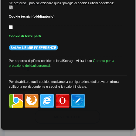
per tipologia
Se preferisci, puoi selezionare quali tipologie di cookies ritieni accettabili:
Video
Cookie tecnici (obbligatorio)
Gallery
Cookie di terze parti
Tutti
SALVA LE MIE PREFERENZE
Per saperne di più su cookies e localStorage, visita il sito
Garante per la
per tag
protezione dei dati personali
.
##DS
##FGU
##Gilda
##audoizioni
Per disabilitare tutti i cookies mediante la configurazione del browser, clicca
sull'icona corrispondente e segui le istruzioni indicate:
##autonomia
MOSTRA TUTTI