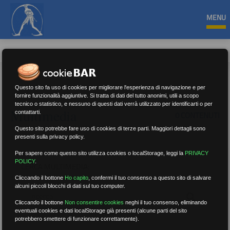
MENU
Questo sito fa uso di cookies per migliorare l'esperienza di navigazione e per
fornire funzionalità aggiuntive. Si tratta di dati del tutto anonimi, utili a scopo
tecnico o statistico, e nessuno di questi dati verrà utilizzato per identificarti o per
Multimedia
contattarti.
0 CONTENUTI
Questo sito potrebbe fare uso di cookies di terze parti. Maggiori dettagli sono
presenti sulla privacy policy.
Per sapere come questo sito utilizza cookies o localStorage, leggi la
PRIVACY
POLICY
.
CERCA MULTIMEDIA:
Cliccando il bottone
Ho capito
,
confermi il tuo consenso a questo sito di salvare
alcuni piccoli blocchi di dati sul tuo computer.
Cliccando il bottone
Non consentire cookies
neghi il tuo consenso, eliminando
eventuali cookies e dati localStorage già presenti (alcune parti del sito
potrebbero smettere di funzionare correttamente).