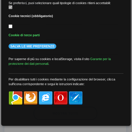
per tipologia
Se preferisci, puoi selezionare quali tipologie di cookies ritieni accettabili:
Video
Cookie tecnici (obbligatorio)
Gallery
Cookie di terze parti
Tutti
SALVA LE MIE PREFERENZE
Per saperne di più su cookies e localStorage, visita il sito
Garante per la
per tag
protezione dei dati personali
.
##DS
##FGU
##Gilda
##audoizioni
Per disabilitare tutti i cookies mediante la configurazione del browser, clicca
sull'icona corrispondente e segui le istruzioni indicate:
##autonomia
MOSTRA TUTTI