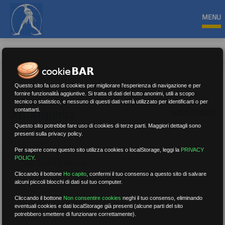
MENU
Questo sito fa uso di cookies per migliorare l'esperienza di navigazione e per
fornire funzionalità aggiuntive. Si tratta di dati del tutto anonimi, utili a scopo
tecnico o statistico, e nessuno di questi dati verrà utilizzato per identificarti o per
Multimedia
contattarti.
0 CONTENUTI
Questo sito potrebbe fare uso di cookies di terze parti. Maggiori dettagli sono
presenti sulla privacy policy.
Per sapere come questo sito utilizza cookies o localStorage, leggi la
PRIVACY
POLICY
.
CERCA MULTIMEDIA:
Cliccando il bottone
Ho capito
,
confermi il tuo consenso a questo sito di salvare
alcuni piccoli blocchi di dati sul tuo computer.
Cliccando il bottone
Non consentire cookies
neghi il tuo consenso, eliminando
eventuali cookies e dati localStorage già presenti (alcune parti del sito
potrebbero smettere di funzionare correttamente).