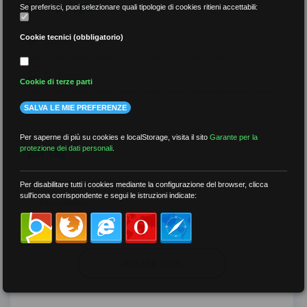
per tipologia
Se preferisci, puoi selezionare quali tipologie di cookies ritieni accettabili:
Video
Cookie tecnici (obbligatorio)
Gallery
Cookie di terze parti
Tutti
SALVA LE MIE PREFERENZE
Per saperne di più su cookies e localStorage, visita il sito
Garante per la
per tag
protezione dei dati personali
.
##DS
##FGU
##Gilda
##audoizioni
Per disabilitare tutti i cookies mediante la configurazione del browser, clicca
sull'icona corrispondente e segui le istruzioni indicate:
##autonomia
MOSTRA TUTTI