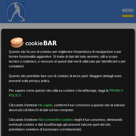
MENU
Questo sito fa uso di cookies per migliorare l'esperienza di navigazione e per
fornire funzionalità aggiuntive. Si tratta di dati del tutto anonimi, utili a scopo
tecnico o statistico, e nessuno di questi dati verrà utilizzato per identificarti o per
Multimedia
contattarti.
0 CONTENUTI
Questo sito potrebbe fare uso di cookies di terze parti. Maggiori dettagli sono
presenti sulla privacy policy.
Per sapere come questo sito utilizza cookies o localStorage, leggi la
PRIVACY
POLICY
.
CERCA MULTIMEDIA:
Cliccando il bottone
Ho capito
,
confermi il tuo consenso a questo sito di salvare
alcuni piccoli blocchi di dati sul tuo computer.
Cliccando il bottone
Non consentire cookies
neghi il tuo consenso, eliminando
eventuali cookies e dati localStorage già presenti (alcune parti del sito
potrebbero smettere di funzionare correttamente).