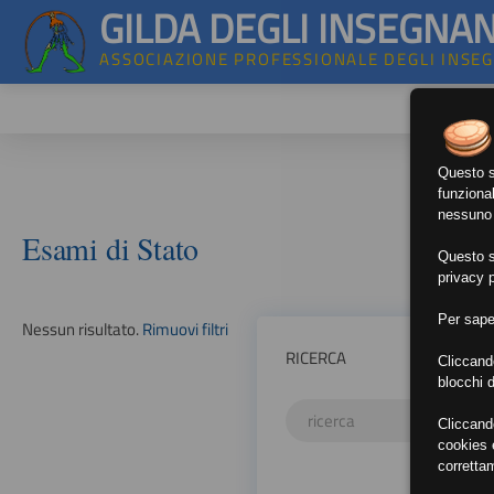
GILDA DEGLI INSEGNAN
ASSOCIAZIONE PROFESSIONALE DEGLI INSE
Questo si
funzional
nessuno d
Esami di Stato
Questo si
privacy p
Per sape
Nessun risultato.
Rimuovi filtri
RICERCA
Cliccand
blocchi d
Cliccand
cookies e
corretta