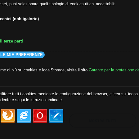
isci, puoi selezionare quali tipologie di cookies ritieni accettabili:
ecnici (obbligatorio)
i terze parti
 LE MIE PREFERENZE
ne di più su cookies e localStorage, visita il sito
Garante per la protezione de
i
.
lda
##audoizioni
##autonomia
ilitare tutti i cookies mediante la configurazione del browser, clicca sull'icona
dente e segui le istruzioni indicate:
MOSTRA TUTTI