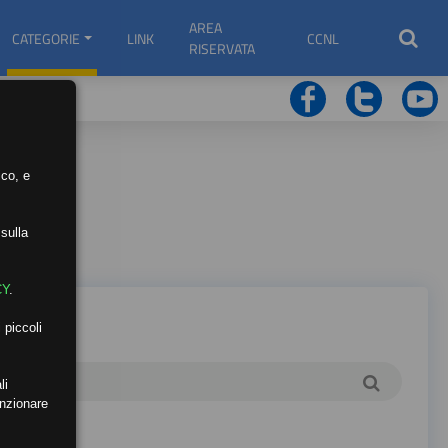
AREA
CATEGORIE
LINK
CCNL
RISERVATA
ico, e
sulla
CY
.
 piccoli
li
unzionare