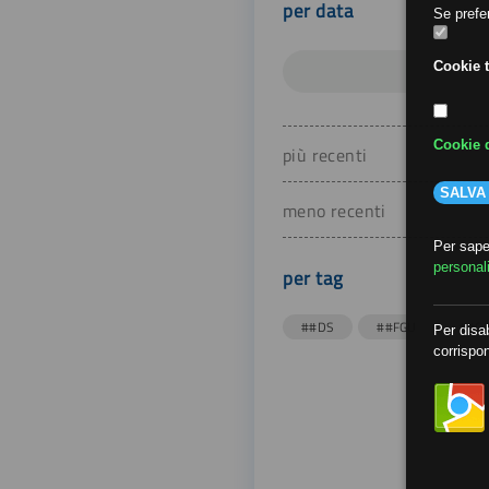
per data
Se prefer
Cookie t
Cookie d
più recenti
SALVA
meno recenti
Per saper
personal
per tag
##DS
##FGU
##Gi
Per disab
corrispon