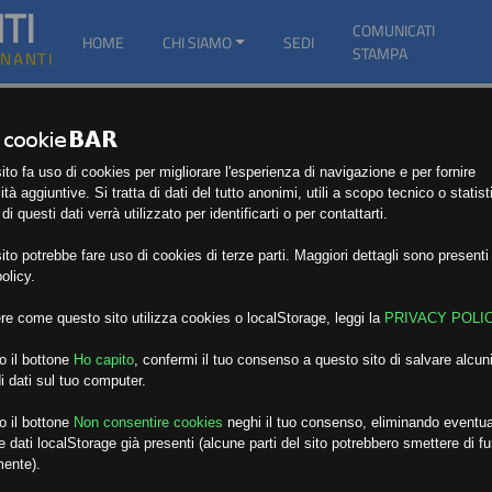
TI
COMUNICATI
HOME
CHI SIAMO
SEDI
STAMPA
GNANTI
to fa uso di cookies per migliorare l'esperienza di navigazione e per fornire
ità aggiuntive. Si tratta di dati del tutto anonimi, utili a scopo tecnico o statist
i questi dati verrà utilizzato per identificarti o per contattarti.
to potrebbe fare uso di cookies di terze parti. Maggiori dettagli sono presenti 
olicy.
re come questo sito utilizza cookies o localStorage, leggi la
PRIVACY POLI
o il bottone
Ho capito
,
confermi il tuo consenso a questo sito di salvare alcuni
i dati sul tuo computer.
o il bottone
Non consentire cookies
neghi il tuo consenso, eliminando eventua
 dati localStorage già presenti (alcune parti del sito potrebbero smettere di f
mente).