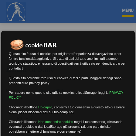
MENU
Questo sito fa uso di cookies per migliorare l'esperienza di navigazione e per
fornire funzionalità aggiuntive. Si tratta di dati del tutto anonimi, utili a scopo
tecnico o statistico, e nessuno di questi dati verrà utilizzato per identificarti o per
Esami di Stato
contattarti.
Questo sito potrebbe fare uso di cookies di terze parti. Maggiori dettagli sono
presenti sulla privacy policy.
Nessun risultato.
Rimuovi filtri
Per sapere come questo sito utilizza cookies o localStorage, leggi la
PRIVACY
POLICY
.
Cliccando il bottone
Ho capito
,
confermi il tuo consenso a questo sito di salvare
alcuni piccoli blocchi di dati sul tuo computer.
RICERCA
Cliccando il bottone
Non consentire cookies
neghi il tuo consenso, eliminando
eventuali cookies e dati localStorage già presenti (alcune parti del sito
potrebbero smettere di funzionare correttamente).