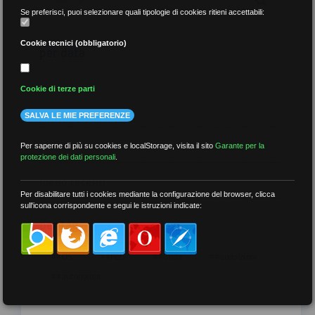
Se preferisci, puoi selezionare quali tipologie di cookies ritieni accettabili:
Cookie tecnici (obbligatorio)
per data
Cookie di terze parti
SALVA LE MIE PREFERENZE
più recenti
Per saperne di più su cookies e localStorage, visita il sito
Garante per la
protezione dei dati personali
.
meno recenti
Per disabilitare tutti i cookies mediante la configurazione del browser, clicca
sull'icona corrispondente e segui le istruzioni indicate:
per tag
##DS
##FGU
##Gilda
##audoizioni
##autonomia