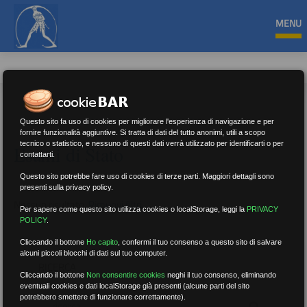
MENU
Questo sito fa uso di cookies per migliorare l'esperienza di navigazione e per
fornire funzionalità aggiuntive. Si tratta di dati del tutto anonimi, utili a scopo
tecnico o statistico, e nessuno di questi dati verrà utilizzato per identificarti o per
Esami di Stato
contattarti.
Questo sito potrebbe fare uso di cookies di terze parti. Maggiori dettagli sono
presenti sulla privacy policy.
Nessun risultato.
Rimuovi filtri
Per sapere come questo sito utilizza cookies o localStorage, leggi la
PRIVACY
POLICY
.
Cliccando il bottone
Ho capito
,
confermi il tuo consenso a questo sito di salvare
alcuni piccoli blocchi di dati sul tuo computer.
RICERCA
Cliccando il bottone
Non consentire cookies
neghi il tuo consenso, eliminando
eventuali cookies e dati localStorage già presenti (alcune parti del sito
potrebbero smettere di funzionare correttamente).