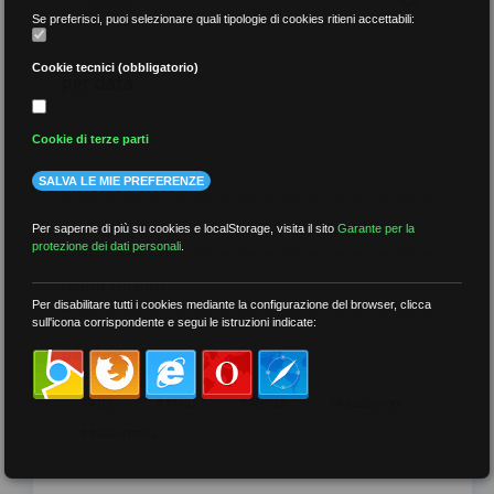
Se preferisci, puoi selezionare quali tipologie di cookies ritieni accettabili:
Cookie tecnici (obbligatorio)
per data
Cookie di terze parti
SALVA LE MIE PREFERENZE
più recenti
Per saperne di più su cookies e localStorage, visita il sito
Garante per la
protezione dei dati personali
.
meno recenti
Per disabilitare tutti i cookies mediante la configurazione del browser, clicca
sull'icona corrispondente e segui le istruzioni indicate:
per tag
##DS
##FGU
##Gilda
##audoizioni
##autonomia