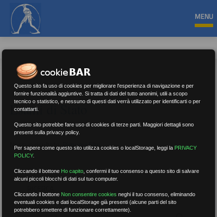
MENU
Questo sito fa uso di cookies per migliorare l'esperienza di navigazione e per
fornire funzionalità aggiuntive. Si tratta di dati del tutto anonimi, utili a scopo
tecnico o statistico, e nessuno di questi dati verrà utilizzato per identificarti o per
Esami di Stato
contattarti.
Questo sito potrebbe fare uso di cookies di terze parti. Maggiori dettagli sono
presenti sulla privacy policy.
Nessun risultato.
Rimuovi filtri
Per sapere come questo sito utilizza cookies o localStorage, leggi la
PRIVACY
POLICY
.
Cliccando il bottone
Ho capito
,
confermi il tuo consenso a questo sito di salvare
alcuni piccoli blocchi di dati sul tuo computer.
RICERCA
Cliccando il bottone
Non consentire cookies
neghi il tuo consenso, eliminando
eventuali cookies e dati localStorage già presenti (alcune parti del sito
potrebbero smettere di funzionare correttamente).