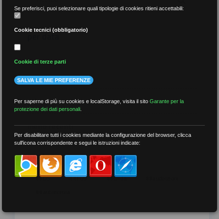
Se preferisci, puoi selezionare quali tipologie di cookies ritieni accettabili:
Cookie tecnici (obbligatorio)
per data
Cookie di terze parti
SALVA LE MIE PREFERENZE
più recenti
Per saperne di più su cookies e localStorage, visita il sito
Garante per la
protezione dei dati personali
.
meno recenti
Per disabilitare tutti i cookies mediante la configurazione del browser, clicca
sull'icona corrispondente e segui le istruzioni indicate:
per tag
##DS
##FGU
##Gilda
##audoizioni
##autonomia